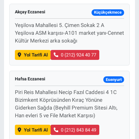
Akçay Eczanesi
Küçükçekmece
Yeşilova Mahallesi 5. Çimen Sokak 2 A
Yeşilova ASM karşısı-A101 market yanı-Cennet
Kültür Merkezi arka sokağı
Yol Tarifi Al
0 (212) 924 40 77
Hafsa Eczanesi
Esenyurt
Piri Reis Mahallesi Necip Fazıl Caddesi 4 1C
Bizimkent Köprüsünden Kıraç Yönüne
Giderken Sağda (Beyhill Premium Sitesi Altı,
Han evleri 5 ve File Market Karşısı)
Yol Tarifi Al
0 (212) 843 84 49