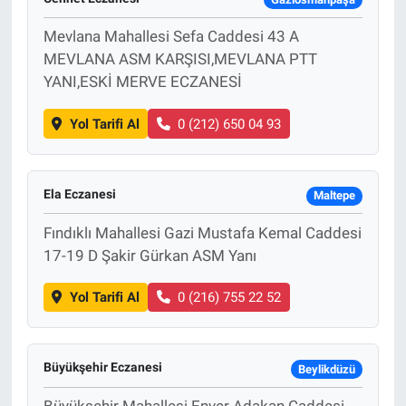
Mevlana Mahallesi Sefa Caddesi 43 A
MEVLANA ASM KARŞISI,MEVLANA PTT
YANI,ESKİ MERVE ECZANESİ
Yol Tarifi Al
0 (212) 650 04 93
Ela Eczanesi
Maltepe
Fındıklı Mahallesi Gazi Mustafa Kemal Caddesi
17-19 D Şakir Gürkan ASM Yanı
Yol Tarifi Al
0 (216) 755 22 52
Büyükşehir Eczanesi
Beylikdüzü