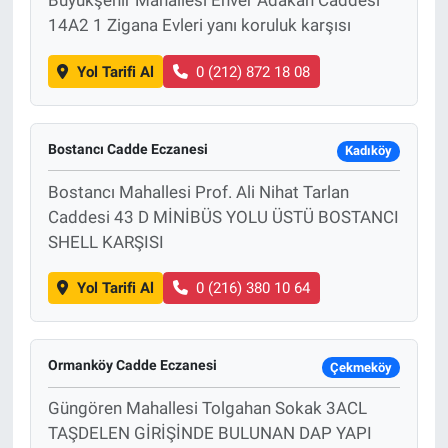
Büyükşehir Mahallesi Enver Adakan Caddesi
14A2 1 Zigana Evleri yanı koruluk karşısı
Yol Tarifi Al
0 (212) 872 18 08
Bostancı Cadde Eczanesi
Kadıköy
Bostancı Mahallesi Prof. Ali Nihat Tarlan
Caddesi 43 D MİNİBÜS YOLU ÜSTÜ BOSTANCI
SHELL KARŞISI
Yol Tarifi Al
0 (216) 380 10 64
Ormanköy Cadde Eczanesi
Çekmeköy
Güngören Mahallesi Tolgahan Sokak 3ACL
TAŞDELEN GİRİŞİNDE BULUNAN DAP YAPI