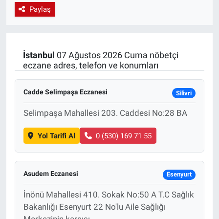
Paylaş
EndüstriST
Enerjisini Üreten Fabrikalar
İstanbul
07 Ağustos 2026 Cuma nöbetçi
eczane adres, telefon ve konumları
Endüstri 4.0 Uygulamaları
Ağır Sanayi Çözümleri
Cadde Selimpaşa Eczanesi
Silivri
Selimpaşa Mahallesi 203. Caddesi No:28 BA
Yol Tarifi Al
0 (530) 169 71 55
Asudem Eczanesi
Esenyurt
İnönü Mahallesi 410. Sokak No:50 A T.C Sağlık
Bakanlığı Esenyurt 22 No'lu Aile Sağlığı
Merkezinin karşısı.