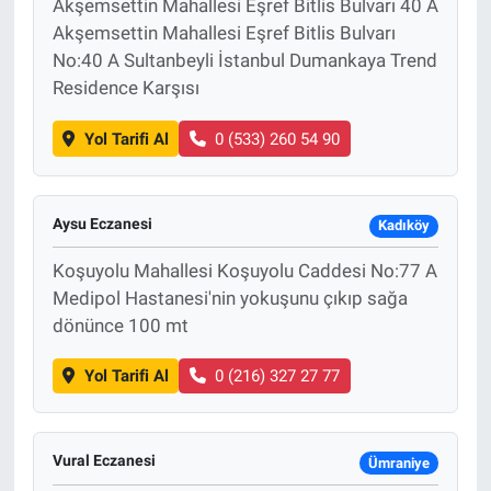
Akşemsettin Mahallesi Eşref Bitlis Bulvarı 40 A
Akşemsettin Mahallesi Eşref Bitlis Bulvarı
No:40 A Sultanbeyli İstanbul Dumankaya Trend
Residence Karşısı
Yol Tarifi Al
0 (533) 260 54 90
Aysu Eczanesi
Kadıköy
Koşuyolu Mahallesi Koşuyolu Caddesi No:77 A
Medipol Hastanesi'nin yokuşunu çıkıp sağa
dönünce 100 mt
Yol Tarifi Al
0 (216) 327 27 77
Vural Eczanesi
Ümraniye