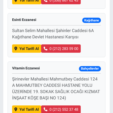
Yol Tarifi Al
0 (536) 867 62 43
Esinti Eczanesi
Kağıthane
Sultan Selim Mahallesi Şahinler Caddesi 6A
Kağıthane Devlet Hastanesi Karşısı
Yol Tarifi Al
0 (212) 283 59 00
Vitamin Eczanesi
Bahçelievler
Şirinevler Mahallesi Mahmutbey Caddesi 124
A MAHMUTBEY CADDESİ HASTANE YOLU
ÜZERİNDE 19. SOKAK SAĞLIK OCAĞI KIZMAT
İNŞAAT KÖŞE BAŞI NO 124)
Yol Tarifi Al
0 (212) 552 37 48