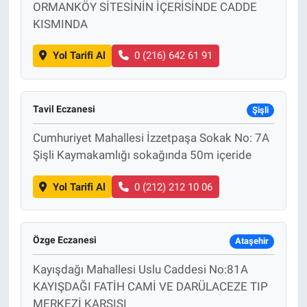
ORMANKÖY SİTESİNİN İÇERİSİNDE CADDE
KISMINDA
Yol Tarifi Al
0 (216) 642 61 91
Tavil Eczanesi
Şişli
Cumhuriyet Mahallesi İzzetpaşa Sokak No: 7A
Şişli Kaymakamlığı sokağında 50m içeride
Yol Tarifi Al
0 (212) 212 10 06
Özge Eczanesi
Ataşehir
Kayışdağı Mahallesi Uslu Caddesi No:81A
KAYIŞDAĞI FATİH CAMİ VE DARÜLACEZE TIP
MERKEZİ KARŞISI