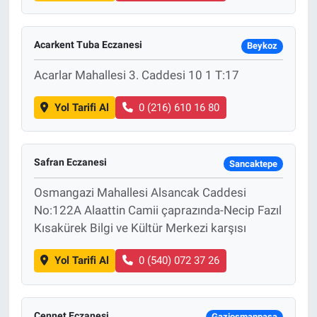
Acarkent Tuba Eczanesi
Beykoz
Acarlar Mahallesi 3. Caddesi 10 1 T:17
Yol Tarifi Al
0 (216) 610 16 80
Safran Eczanesi
Sancaktepe
Osmangazi Mahallesi Alsancak Caddesi
No:122A Alaattin Camii çaprazında-Necip Fazıl
Kısakürek Bilgi ve Kültür Merkezi karşısı
Yol Tarifi Al
0 (540) 072 37 26
Cennet Eczanesi
Gaziosmanpaşa