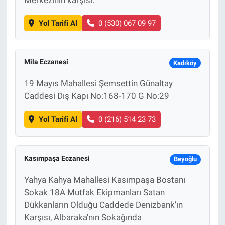
Yol Tarifi Al
0 (530) 067 09 97
Mila Eczanesi
Kadıköy
19 Mayıs Mahallesi Şemsettin Günaltay
Caddesi Dış Kapı No:168-170 G No:29
Yol Tarifi Al
0 (216) 514 23 73
Kasımpaşa Eczanesi
Beyoğlu
Yahya Kahya Mahallesi Kasımpaşa Bostanı
Sokak 18A Mutfak Ekipmanları Satan
Dükkanların Olduğu Caddede Denizbank'ın
Karşısı, Albaraka'nın Sokağında