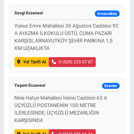
Sevgi Eczanesi
Arnavutköy
Yunus Emre Mahallesi 30 Ağustos Caddesi 92
A AYAZMA İLKOKULU ÜSTÜ, CUMA PAZARI
KARŞISI, ARNAVUTKÖY ŞEHİR PARKINA 1,5
KM UZAKLIKTA
Yol Tarifi Al
0 (535) 233 07 87
Yaşam Eczanesi
Esenler
Nine Hatun Mahallesi İnönü Caddesi 63 A
ÜÇYÜZLÜ POSTANENİN 100 METRE
İLERLESİNDE, ÜÇYÜZLÜ MEZARLIĞIN
KARŞISINDA