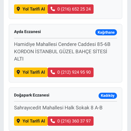
Yol Tarifi Al
0 (216) 652 25 24
Ayda Eczanesi
Kağıthane
Hamidiye Mahallesi Cendere Caddesi 85-6B
KORDON İSTANBUL GÜZEL BAHÇE SİTESİ
ALTI
Yol Tarifi Al
0 (212) 924 95 90
Doğapark Eczanesi
Kadıköy
Sahrayıcedit Mahallesi Halk Sokak 8 A-B
Yol Tarifi Al
0 (216) 360 37 97