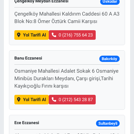
Çengelköy Meydan Eczanesi
Üsküdar
Çengelköy Mahallesi Kaldırım Caddesi 60 A A3
Blok No:8 Ömer Öztürk Camii Karşısı
Yol Tarifi Al
0 (216) 755 64 23
Banu Eczanesi
Bakırköy
Osmaniye Mahallesi Adalet Sokak 6 Osmaniye
Minibüs Durakları Meydanı, Çarşı girişi,Tarihi
Kayıkçıoğlu Fırını karşısı
Yol Tarifi Al
0 (212) 543 28 87
Ece Eczanesi
Sultanbeyli