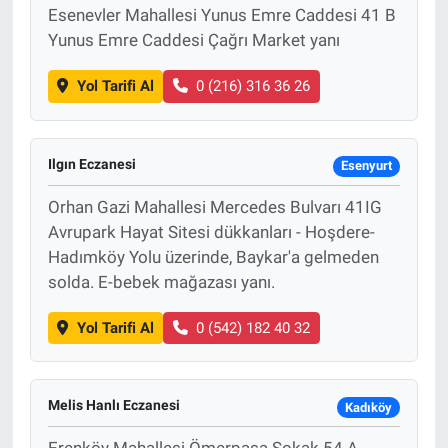
Esenevler Mahallesi Yunus Emre Caddesi 41 B
Yunus Emre Caddesi Çağrı Market yanı
Yol Tarifi Al
0 (216) 316 36 26
Ilgın Eczanesi
Esenyurt
Orhan Gazi Mahallesi Mercedes Bulvarı 41IG
Avrupark Hayat Sitesi dükkanları - Hoşdere-
Hadımköy Yolu üzerinde, Baykar'a gelmeden
solda. E-bebek mağazası yanı.
Yol Tarifi Al
0 (542) 182 40 32
Melis Hanlı Eczanesi
Kadıköy
Erenköy Mahallesi Ömerpaşa Sokak 54 A