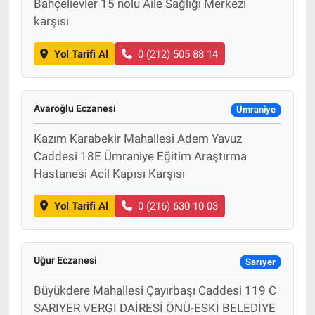
Bahçelievler 15 nolu Aile Sağlığı Merkezi
karşısı
Yol Tarifi Al
0 (212) 505 88 14
Avaroğlu Eczanesi
Ümraniye
Kazım Karabekir Mahallesi Adem Yavuz
Caddesi 18E Ümraniye Eğitim Araştırma
Hastanesi Acil Kapısı Karşısı
Yol Tarifi Al
0 (216) 630 10 03
Uğur Eczanesi
Sarıyer
Büyükdere Mahallesi Çayırbaşı Caddesi 119 C
SARIYER VERGİ DAİRESİ ÖNÜ-ESKİ BELEDİYE