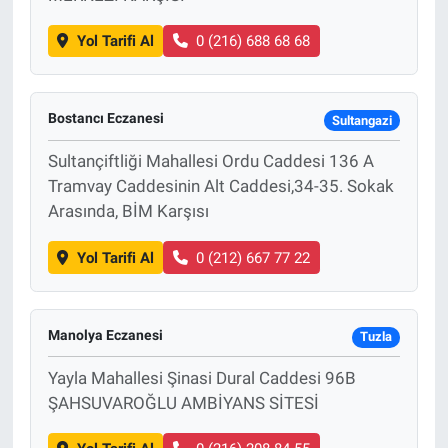
Yol Tarifi Al
0 (216) 688 68 68
Bostancı Eczanesi
Sultangazi
Sultançiftliği Mahallesi Ordu Caddesi 136 A
Tramvay Caddesinin Alt Caddesi,34-35. Sokak
Arasında, BİM Karşısı
Yol Tarifi Al
0 (212) 667 77 22
Manolya Eczanesi
Tuzla
Yayla Mahallesi Şinasi Dural Caddesi 96B
ŞAHSUVAROĞLU AMBİYANS SİTESİ