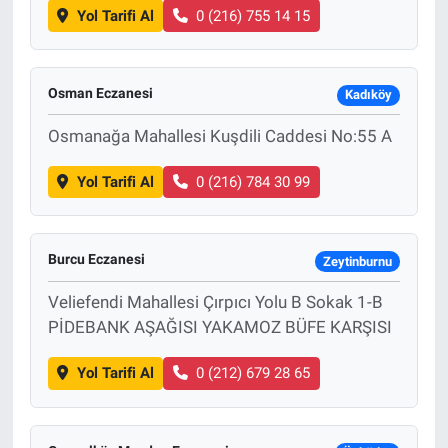
Yol Tarifi Al
0 (216) 755 14 15
Osman Eczanesi
Kadıköy
Osmanağa Mahallesi Kuşdili Caddesi No:55 A
Yol Tarifi Al
0 (216) 784 30 99
Burcu Eczanesi
Zeytinburnu
Veliefendi Mahallesi Çırpıcı Yolu B Sokak 1-B
PİDEBANK AŞAĞISI YAKAMOZ BÜFE KARŞISI
Yol Tarifi Al
0 (212) 679 28 65