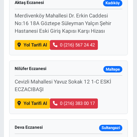
Aktaş Eczanesi
Kadıköy
Merdivenköy Mahallesi Dr. Erkin Caddesi
No:16 18A Göztepe Süleyman Yalçın Şehir
Hastanesi Eski Giriş Kapısı Karşı Hizası
Yol Tarifi Al
0 (216) 567 24 42
Nilüfer Eczanesi
Maltepe
Cevizli Mahallesi Yavuz Sokak 12 1-C ESKİ
ECZACIBAŞI
Yol Tarifi Al
0 (216) 383 00 17
Deva Eczanesi
Sultangazi