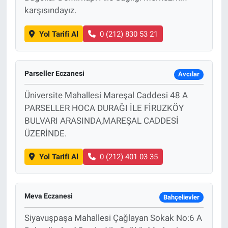
karşısındayız.
Yol Tarifi Al
0 (212) 830 53 21
Parseller Eczanesi
Avcılar
Üniversite Mahallesi Mareşal Caddesi 48 A
PARSELLER HOCA DURAĞI İLE FİRUZKÖY
BULVARI ARASINDA,MAREŞAL CADDESİ
ÜZERİNDE.
Yol Tarifi Al
0 (212) 401 03 35
Meva Eczanesi
Bahçelievler
Siyavuşpaşa Mahallesi Çağlayan Sokak No:6 A