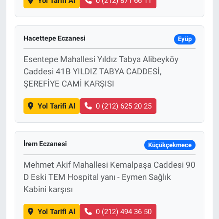
Yol Tarifi Al
0 (212) 871 66 11
Hacettepe Eczanesi
Eyüp
Esentepe Mahallesi Yıldız Tabya Alibeyköy
Caddesi 41B YILDIZ TABYA CADDESİ,
ŞEREFİYE CAMİ KARŞISI
Yol Tarifi Al
0 (212) 625 20 25
İrem Eczanesi
Küçükçekmece
Mehmet Akif Mahallesi Kemalpaşa Caddesi 90
D Eski TEM Hospital yanı - Eymen Sağlık
Kabini karşısı
Yol Tarifi Al
0 (212) 494 36 50