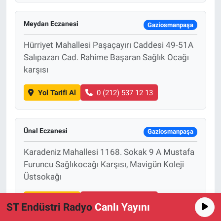
Meydan Eczanesi
Gaziosmanpaşa
Hürriyet Mahallesi Paşaçayırı Caddesi 49-51A
Salıpazarı Cad. Rahime Başaran Sağlık Ocağı
karşısı
Yol Tarifi Al
0 (212) 537 12 13
Ünal Eczanesi
Gaziosmanpaşa
Karadeniz Mahallesi 1168. Sokak 9 A Mustafa
Furuncu Sağlıkocağı Karşısı, Mavigün Koleji
Üstsokağı
Yol Tarifi Al
0 (212) 617 44 22
ST Endüstri Radyo
Canlı Yayını