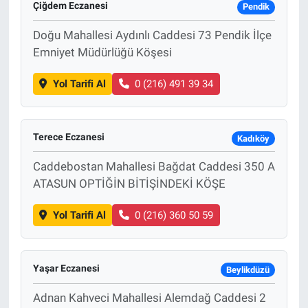
Çiğdem Eczanesi
Pendik
Doğu Mahallesi Aydınlı Caddesi 73 Pendik İlçe
Emniyet Müdürlüğü Köşesi
Yol Tarifi Al
0 (216) 491 39 34
Terece Eczanesi
Kadıköy
Caddebostan Mahallesi Bağdat Caddesi 350 A
ATASUN OPTİĞİN BİTİŞİNDEKİ KÖŞE
Yol Tarifi Al
0 (216) 360 50 59
Yaşar Eczanesi
Beylikdüzü
Adnan Kahveci Mahallesi Alemdağ Caddesi 2