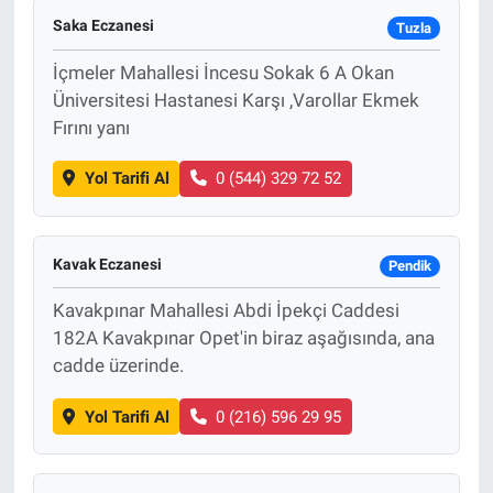
Saka Eczanesi
Tuzla
İçmeler Mahallesi İncesu Sokak 6 A Okan
Üniversitesi Hastanesi Karşı ,Varollar Ekmek
Fırını yanı
Yol Tarifi Al
0 (544) 329 72 52
Kavak Eczanesi
Pendik
Kavakpınar Mahallesi Abdi İpekçi Caddesi
182A Kavakpınar Opet'in biraz aşağısında, ana
cadde üzerinde.
Yol Tarifi Al
0 (216) 596 29 95