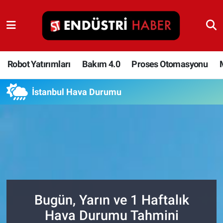
Robot Yatırımları
Bakım 4.0
Robot Yatırımları
Bakım 4.0
Proses Otomasyonu
Proses Otomasyonu
İstanbul Hava Durumu
Makina
Otomasyon
Depolama Çözümleri
İnşaat ve Malzeme
Bugün, Yarın ve 1 Haftalık
Hava Durumu Tahmini
HaberOrtak