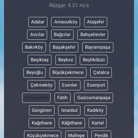
Rüzgar: 4.31 m/s
Adalar
Arnavutköy
Ataşehir
Avcılar
Bağcılar
Bahçelievler
Bakırköy
Başakşehir
Bayrampaşa
Beşiktaş
Beykoz
Beylikdüzü
Beyoğlu
Büyükçekmece
Çatalca
Çekmeköy
Esenler
Esenyurt
Eyüpsultan
Fatih
Gaziosmanpaşa
Güngören
Istanbul
Kadıköy
Kağıthane
Kâğıthane
Kartal
Küçükçekmece
Maltepe
Pendik