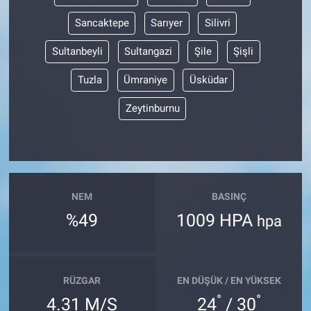
Sancaktepe
Sarıyer
Silivri
Sultanbeyli
Sultangazi
Şile
Şişli
Tuzla
Ümraniye
Üsküdar
Zeytinburnu
NEM
BASINÇ
%49
1009 HPA
hpa
RÜZGAR
EN DÜŞÜK / EN YÜKSEK
°
°
4.31 M/S
24
/ 30