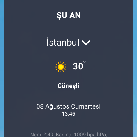
EndüstriST
ŞU AN
Enerjisini Üreten Fabrikalar
İstanbul
Endüstri 4.0 Uygulamaları
Ağır Sanayi Çözümleri
°
30
Güneşli
08 Ağustos Cumartesi
13:45
Nem: %49, Basınç: 1009 hpa hPa,