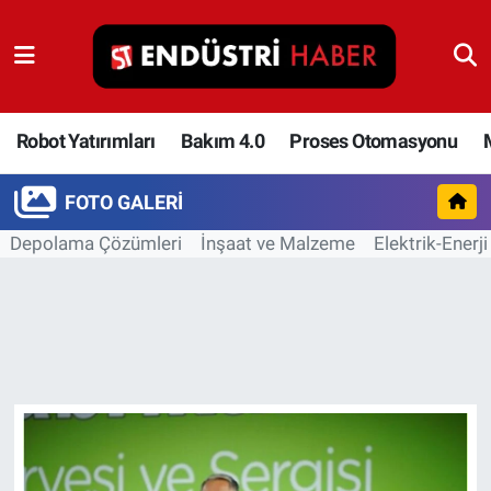
Robot Yatırımları
Bakım 4.0
Robot Yatırımları
Bakım 4.0
Proses Otomasyonu
Proses Otomasyonu
FOTO GALERI
Depolama Çözümleri
İnşaat ve Malzeme
Elektrik-Enerji
Makina
Otomasyon
Depolama Çözümleri
İnşaat ve Malzeme
HaberOrtak