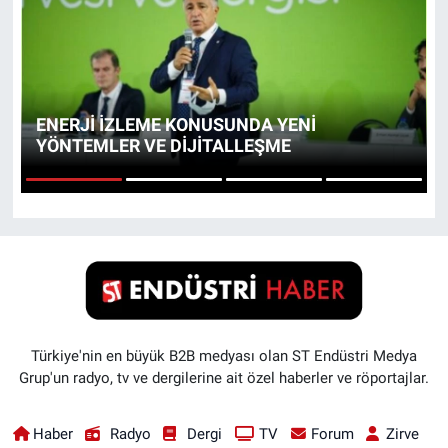
EndüstriST
Enerjisini Üreten Fabrikalar
ENERJİ İZLEME KONUSUNDA YENİ
Endüstri 4.0 Uygulamaları
YÖNTEMLER VE DİJİTALLEŞME
Ağır Sanayi Çözümleri
1
2
3
4
Türkiye'nin en büyük B2B medyası olan ST Endüstri Medya
Grup'un radyo, tv ve dergilerine ait özel haberler ve röportajlar.
Haber
Radyo
Dergi
TV
Forum
Zirve