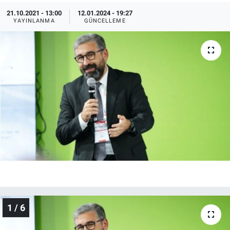
21.10.2021 - 13:00
12.01.2024 - 19:27
EndüstriST
YAYINLANMA
GÜNCELLEME
Enerjisini Üreten Fabrikalar
Endüstri 4.0 Uygulamaları
Ağır Sanayi Çözümleri
1 / 6