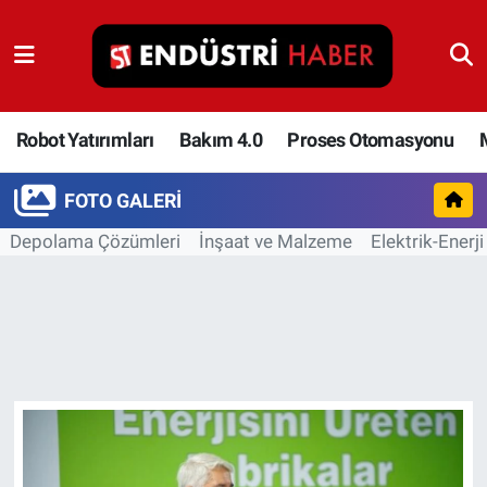
Robot Yatırımları
Bakım 4.0
Robot Yatırımları
Bakım 4.0
Proses Otomasyonu
Proses Otomasyonu
FOTO GALERI
Depolama Çözümleri
İnşaat ve Malzeme
Elektrik-Enerji
Makina
Otomasyon
Depolama Çözümleri
İnşaat ve Malzeme
HaberOrtak