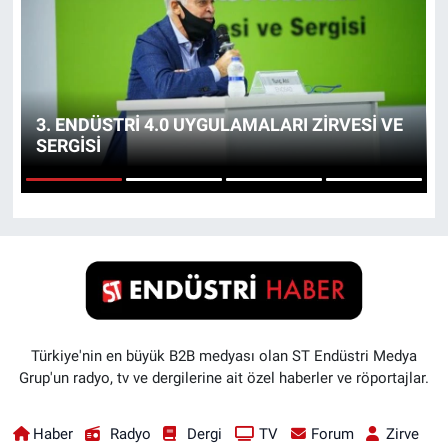
EndüstriST
Enerjisini Üreten Fabrikalar
3. ENDÜSTRİ 4.0 UYGULAMALARI ZİRVESİ VE
Endüstri 4.0 Uygulamaları
SERGİSİ
Ağır Sanayi Çözümleri
1
2
3
4
Türkiye'nin en büyük B2B medyası olan ST Endüstri Medya
Grup'un radyo, tv ve dergilerine ait özel haberler ve röportajlar.
Haber
Radyo
Dergi
TV
Forum
Zirve