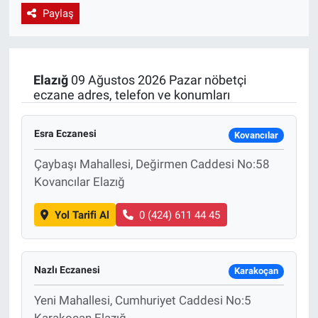
Paylaş
EndüstriST
Enerjisini Üreten Fabrikalar
Elazığ
09 Ağustos 2026 Pazar nöbetçi
eczane adres, telefon ve konumları
Endüstri 4.0 Uygulamaları
Ağır Sanayi Çözümleri
Esra Eczanesi
Kovancılar
Çaybaşı Mahallesi, Değirmen Caddesi No:58
Kovancılar Elazığ
Yol Tarifi Al
0 (424) 611 44 45
Nazlı Eczanesi
Karakoçan
Yeni Mahallesi, Cumhuriyet Caddesi No:5
Karakoçan Elazığ