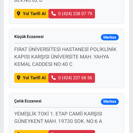
Yol Tarifi Al
0 (424) 238 07 79
Küçük Eczanesi
Merkez
FIRAT ÜNİVERSİTESİ HASTANESİ POLİKLİNİK
KAPISI KARŞISI ÜNİVERSİTE MAH. YAHYA
KEMAL CADDESI NO:40 C
Yol Tarifi Al
0 (424) 237 68 56
Çelık Eczanesi
Merkez
YEMİŞLİK TOKİ 1. ETAP CAMİİ KARŞISI
GÜNEYKENT MAH. 19730 SOK. NO:6 A