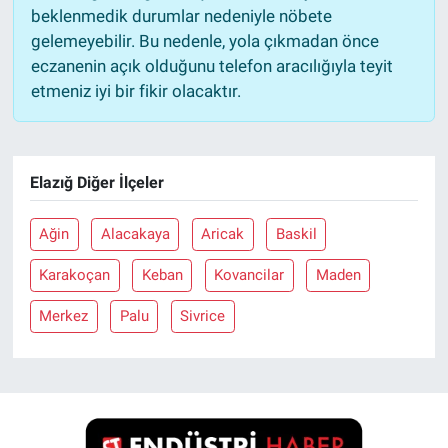
beklenmedik durumlar nedeniyle nöbete
gelemeyebilir. Bu nedenle, yola çıkmadan önce
eczanenin açık olduğunu telefon aracılığıyla teyit
etmeniz iyi bir fikir olacaktır.
Elazığ Diğer İlçeler
Ağin
Alacakaya
Aricak
Baskil
Karakoçan
Keban
Kovancilar
Maden
Merkez
Palu
Sivrice