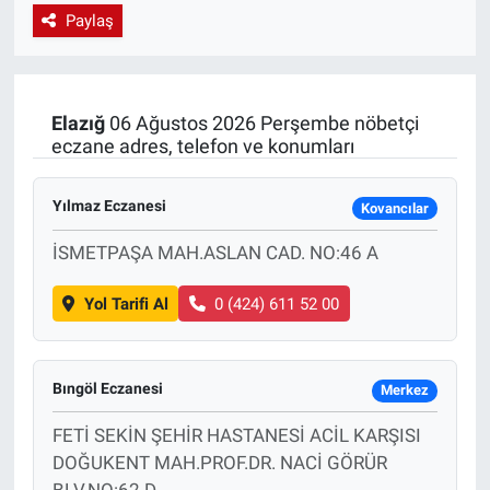
Paylaş
EndüstriST
Enerjisini Üreten Fabrikalar
Elazığ
06 Ağustos 2026 Perşembe nöbetçi
eczane adres, telefon ve konumları
Endüstri 4.0 Uygulamaları
Ağır Sanayi Çözümleri
Yılmaz Eczanesi
Kovancılar
İSMETPAŞA MAH.ASLAN CAD. NO:46 A
Yol Tarifi Al
0 (424) 611 52 00
Bıngöl Eczanesi
Merkez
FETİ SEKİN ŞEHİR HASTANESİ ACİL KARŞISI
DOĞUKENT MAH.PROF.DR. NACİ GÖRÜR
BLV.NO:62 D