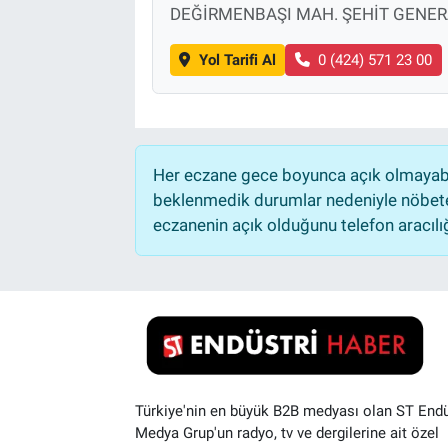
DEĞİRMENBAŞI MAH. ŞEHİT GENER
Yol Tarifi Al
0 (424) 571 23 00
Her eczane gece boyunca açık olmayabili
beklenmedik durumlar nedeniyle nöbete
eczanenin açık olduğunu telefon aracılığıy
Türkiye'nin en büyük B2B medyası olan ST Endü
Medya Grup'un radyo, tv ve dergilerine ait özel