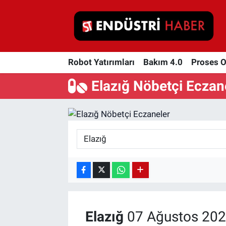
Robot Yatırımları
Robot Yatırımları
Bakım 4.0
Proses 
Bakım 4.0
Elazığ Nöbetçi Eczan
Proses Otomasyonu
Makina
Otomasyon
Depolama Çözümleri
İnşaat ve Malzeme
Elazığ
07 Ağustos 202
HaberOrtak