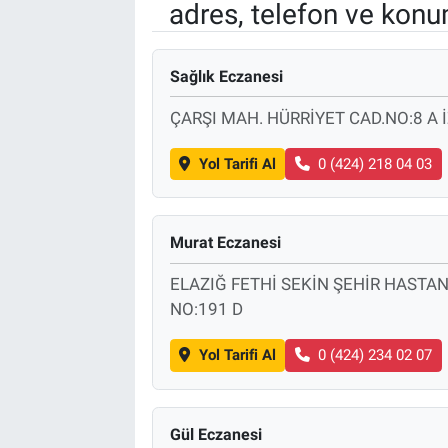
adres, telefon ve konu
EndüstriST
Sağlık Eczanesi
Enerjisini Üreten Fabrikalar
ÇARŞI MAH. HÜRRİYET CAD.NO:8 A 
Endüstri 4.0 Uygulamaları
Yol Tarifi Al
0 (424) 218 04 03
Ağır Sanayi Çözümleri
Murat Eczanesi
ELAZIĞ FETHİ SEKİN ŞEHİR HASTAN
NO:191 D
Yol Tarifi Al
0 (424) 234 02 07
Gül Eczanesi