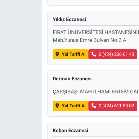
Yıldız Eczanesi
FIRAT ÜNÜVERSİTESİ HASTANESİNİN 
Mah.Yunus Emre Bulvarı No:2 A
Yol Tarifi Al
0 (424) 236 61 40
Derman Eczanesi
ÇARŞIBAŞI MAH İLHAMİ ERTEM CAD
Yol Tarifi Al
0 (424) 611 50 02
Keban Eczanesi