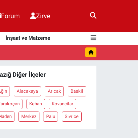
Forum
Zirve
i
İnşaat ve Malzeme
azığ Diğer İlçeler
Ağin
Alacakaya
Aricak
Baskil
Karakoçan
Keban
Kovancilar
Maden
Merkez
Palu
Sivrice