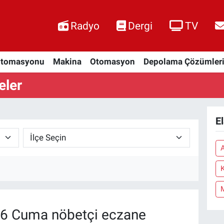
Radyo
Dergi
TV
Otomasyonu
Makina
Otomasyon
Depolama Çözümler
eler
El
6 Cuma nöbetçi eczane