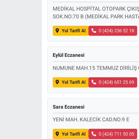
MEDİKAL HOSPİTAL OTOPARK ÇIKIŞ
SOK.NO:70 B (MEDİKAL PARK HASTA
Yol Tarifi Al
0 (424) 236 52 18
Eylül Eczanesi
NUMUNE MAH.15 TEMMUZ DİRİLİŞ C
Yol Tarifi Al
0 (424) 651 25 69
Sara Eczanesi
YENİ MAH. KALECİK CAD.NO:9 E
Yol Tarifi Al
0 (424) 711 50 05