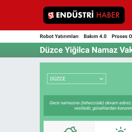
Robot Yatırımları
Robot Yatırımları
Bakım 4.0
Proses 
Bakım 4.0
Düzce Yiğilca Namaz Vaki
Proses Otomasyonu
Makina
DÜZCE
Otomasyon
Depolama Çözümleri
Gece namazına (teheccüde) devam ediniz. 
vesîledir, günahlardan korunmay
İnşaat ve Malzeme
HaberOrtak