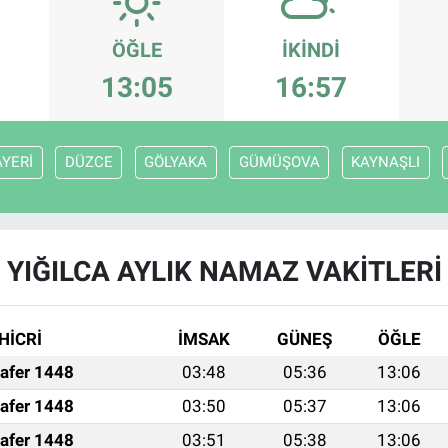
ÖĞLE
İKINDI
13:05
16:57
YERİ
DÜZCE
GÖLYAKA
GÜMÜŞOVA
KAYNAŞLI
YIĞILCA AYLIK NAMAZ VAKITLERI
HİCRİ
İMSAK
GÜNEŞ
ÖĞLE
afer 1448
03:48
05:36
13:06
afer 1448
03:50
05:37
13:06
afer 1448
03:51
05:38
13:06