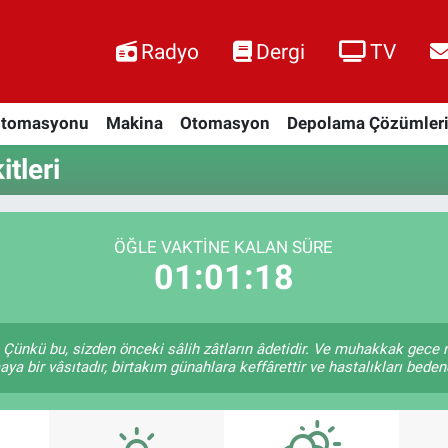
Radyo
Dergi
TV
Otomasyonu
Makina
Otomasyon
Depolama Çözümler
tleri
ÖĞLE VAKTINE KALAN SÜRE
01:01:17
Çünkü bu, sizden önceki sâlih zâtların âdetidir. Ve muhakkak gece
a bir vâsıtadır, birtakım günahlara keffârettir ve hastalıkları bedend