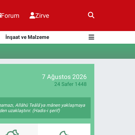
Forum
Zirve
i
İnşaat ve Malzeme
7 Ağustos 2026
24 Safer 1448
 namazı, Allâhü Teâlâ'ya mânen yaklaşmaya
en uzaklaştırır. (Hadis-i şerif)