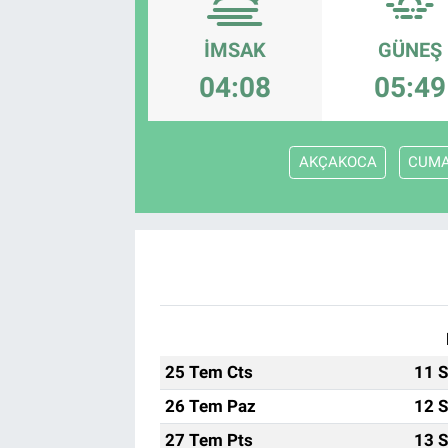
EndüstriST
İMSAK
GÜNEŞ
04:08
05:49
Enerjisini Üreten Fabrikalar
Endüstri 4.0 Uygulamaları
AKÇAKOCA
CUMA
Ağır Sanayi Çözümleri
25 Tem Cts
11 S
26 Tem Paz
12 S
27 Tem Pts
13 S