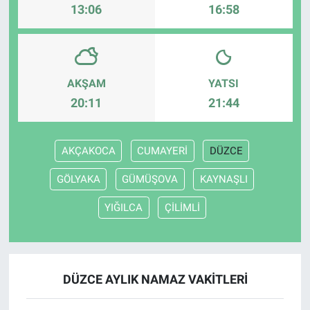
13:06
16:58
AKŞAM
YATSI
20:11
21:44
AKÇAKOCA
CUMAYERİ
DÜZCE
GÖLYAKA
GÜMÜŞOVA
KAYNAŞLI
YIĞILCA
ÇİLİMLİ
DÜZCE AYLIK NAMAZ VAKITLERI