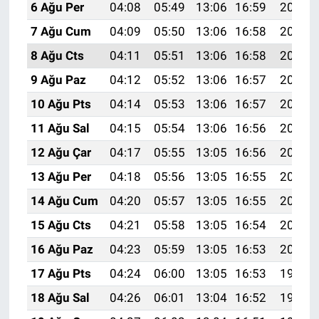
6 Ağu Per
04:08
05:49
13:06
16:59
20:13
7 Ağu Cum
04:09
05:50
13:06
16:58
20:12
8 Ağu Cts
04:11
05:51
13:06
16:58
20:11
9 Ağu Paz
04:12
05:52
13:06
16:57
20:10
10 Ağu Pts
04:14
05:53
13:06
16:57
20:08
11 Ağu Sal
04:15
05:54
13:06
16:56
20:07
12 Ağu Çar
04:17
05:55
13:05
16:56
20:06
13 Ağu Per
04:18
05:56
13:05
16:55
20:05
14 Ağu Cum
04:20
05:57
13:05
16:55
20:03
15 Ağu Cts
04:21
05:58
13:05
16:54
20:02
16 Ağu Paz
04:23
05:59
13:05
16:53
20:00
17 Ağu Pts
04:24
06:00
13:05
16:53
19:59
18 Ağu Sal
04:26
06:01
13:04
16:52
19:58