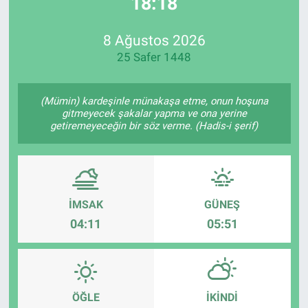
18:18
EndüstriST
8 Ağustos 2026
25 Safer 1448
Enerjisini Üreten Fabrikalar
Endüstri 4.0 Uygulamaları
(Mümin) kardeşinle münakaşa etme, onun hoşuna
gitmeyecek şakalar yapma ve ona yerine
getiremeyeceğin bir söz verme. (Hadis-i şerif)
Ağır Sanayi Çözümleri
İMSAK
GÜNEŞ
04:11
05:51
ÖĞLE
İKINDI