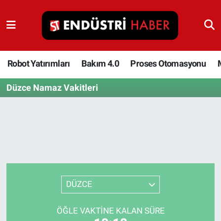
Robot Yatırımları
Bakım 4.0
Robot Yatırımları
Bakım 4.0
Proses Otomasyonu
Düzce Namaz Vakitleri
Proses Otomasyonu
Makina
Otomasyon
Depolama Çözümleri
DÜZCE
İnşaat ve Malzeme
ÖĞLE VAKTINE KALAN SÜRE
HaberOrtak