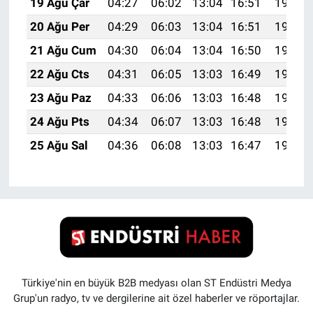
19 Ağu Çar
04:27
06:02
13:04
16:51
19:56
20 Ağu Per
04:29
06:03
13:04
16:51
19:55
21 Ağu Cum
04:30
06:04
13:04
16:50
19:53
22 Ağu Cts
04:31
06:05
13:03
16:49
19:52
23 Ağu Paz
04:33
06:06
13:03
16:48
19:50
24 Ağu Pts
04:34
06:07
13:03
16:48
19:49
25 Ağu Sal
04:36
06:08
13:03
16:47
19:47
Türkiye'nin en büyük B2B medyası olan ST Endüstri Medya
Grup'un radyo, tv ve dergilerine ait özel haberler ve röportajlar.