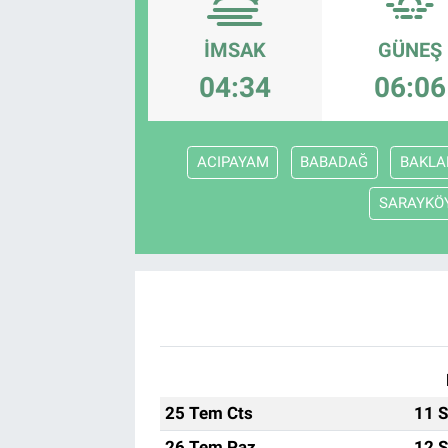
EndüstriST
İMSAK
GÜNEŞ
04:34
06:06
Enerjisini Üreten Fabrikalar
Endüstri 4.0 Uygulamaları
ACIPAYAM
BABADAĞ
BAKLA
Ağır Sanayi Çözümleri
SARAYKÖ
25 Tem Cts
11 S
26 Tem Paz
12 S