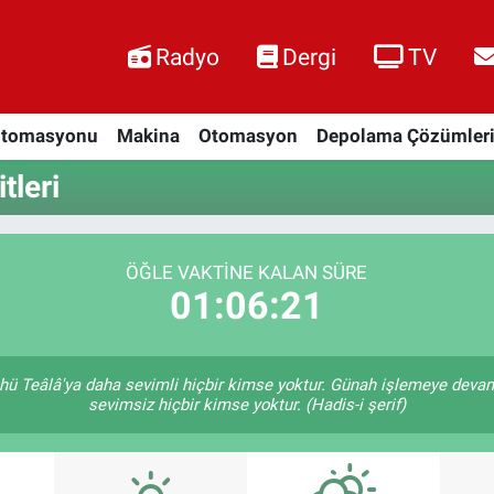
Radyo
Dergi
TV
Otomasyonu
Makina
Otomasyon
Depolama Çözümler
tleri
ÖĞLE VAKTINE KALAN SÜRE
01:06:20
hü Teâlâ'ya daha sevimli hiçbir kimse yoktur. Günah işlemeye devam
sevimsiz hiçbir kimse yoktur. (Hadis-i şerif)