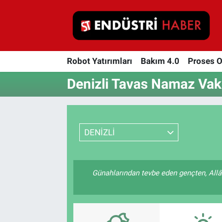
Robot Yatırımları
Robot Yatırımları
Bakım 4.0
Proses 
Bakım 4.0
Denizli Tavas Namaz Vaki
Proses Otomasyonu
Makina
DENİZLİ
Otomasyon
Depolama Çözümleri
Günahlarından tevbe eden gençten, Allâ
İnşaat ve Malzeme
HaberOrtak