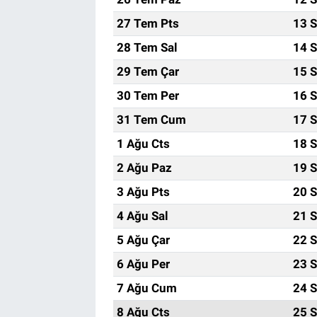
27 Tem Pts
13 S
28 Tem Sal
14 S
29 Tem Çar
15 S
30 Tem Per
16 S
31 Tem Cum
17 S
1 Ağu Cts
18 S
2 Ağu Paz
19 S
3 Ağu Pts
20 S
4 Ağu Sal
21 S
5 Ağu Çar
22 S
6 Ağu Per
23 S
7 Ağu Cum
24 S
8 Ağu Cts
25 S