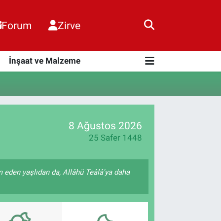
Forum
Zirve
i
İnşaat ve Malzeme
8 Ağustos 2026
25 Safer 1448
 eden yaşlıdan da, Allâhü Teâlâ'ya daha