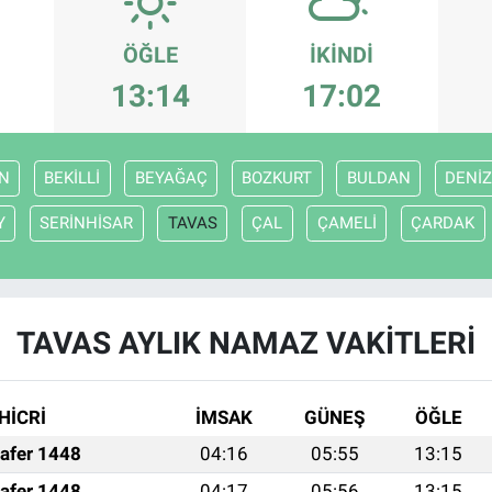
ÖĞLE
İKINDI
13:14
17:02
N
BEKİLLİ
BEYAĞAÇ
BOZKURT
BULDAN
DENİZ
Y
SERİNHİSAR
TAVAS
ÇAL
ÇAMELİ
ÇARDAK
TAVAS AYLIK NAMAZ VAKITLERI
HİCRİ
İMSAK
GÜNEŞ
ÖĞLE
afer 1448
04:16
05:55
13:15
afer 1448
04:17
05:56
13:15