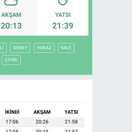
AKŞAM
YATSI
20:13
21:39
Lİ
GÜNEY
HONAZ
KALE
ÇİVRİL
İKINDI
AKŞAM
YATSI
17:06
20:26
21:58
17:05
20:25
21:57