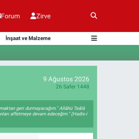
Forum
Zirve
i
İnşaat ve Malzeme
9 Ağustos 2026
26 Safer 1448
ırmaktan geri durmayacağım." Allâhü Teâlâ
 onları affetmeye devam edeceğim." (Hadis-i