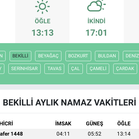
ÖĞLE
İKINDI
13:13
17:01
N
BEKİLLİ
BEYAĞAÇ
BOZKURT
BULDAN
DENİZ
Y
SERİNHİSAR
TAVAS
ÇAL
ÇAMELİ
ÇARDAK
BEKİLLİ AYLIK NAMAZ VAKITLERI
HİCRİ
İMSAK
GÜNEŞ
ÖĞLE
afer 1448
04:11
05:52
13:14