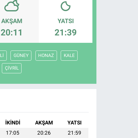
AKŞAM
YATSI
20:11
21:39
Lİ
GÜNEY
HONAZ
KALE
ÇİVRİL
İKINDI
AKŞAM
YATSI
17:05
20:26
21:59