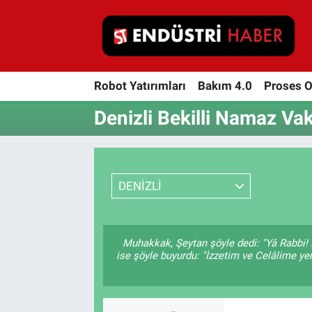
Robot Yatırımları
Robot Yatırımları
Bakım 4.0
Proses 
Bakım 4.0
Denizli Bekilli Namaz Vaki
Proses Otomasyonu
Makina
DENİZLİ
Otomasyon
Depolama Çözümleri
Muhakkak, Şeytan şöyle dedi: "Yâ Rabbi! 
ise şöyle buyurdu: "İzzetim ve Celâlime ye
İnşaat ve Malzeme
HaberOrtak