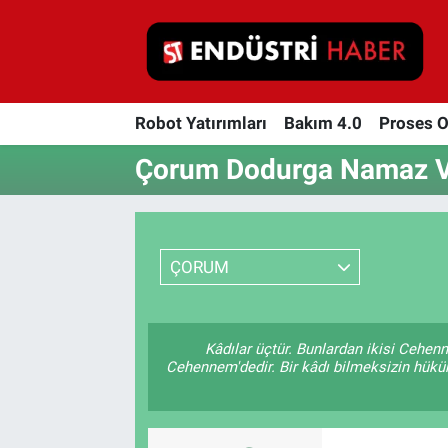
Robot Yatırımları
Robot Yatırımları
Bakım 4.0
Proses 
Bakım 4.0
Çorum Dodurga Namaz Va
Proses Otomasyonu
Makina
ÇORUM
Otomasyon
Depolama Çözümleri
Kâdılar üçtür. Bunlardan ikisi Cehenn
Cehennem'dedir. Bir kâdı bilmeksizin hüküm 
İnşaat ve Malzeme
HaberOrtak