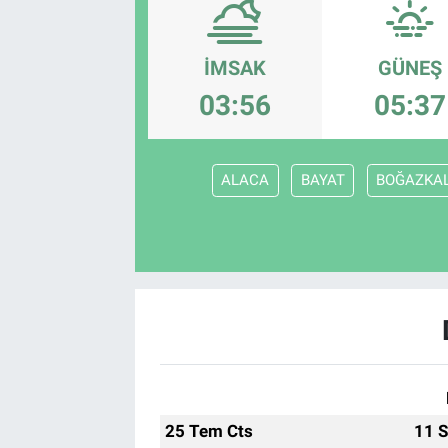
EndüstriST
İMSAK
GÜNEŞ
Enerjisini Üreten Fabrikalar
03:56
05:37
Endüstri 4.0 Uygulamaları
ALACA
BAYAT
BOĞAZKA
Ağır Sanayi Çözümleri
25 Tem Cts
11 S