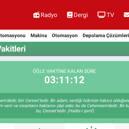
Radyo
Dergi
TV
Otomasyonu
Makina
Otomasyon
Depolama Çözümler
kitleri
ÖĞLE VAKTINE KALAN SÜRE
03:11:12
em'dedir, biri Cennet'tedir. Bir adam, verdiği hükmün haksız olduğunu
verir ve insanların haklarını zâyi eder, bu da Cehennem'dedir. Bir k
bu, Cennet'tedir. (Hadis-i şerif)