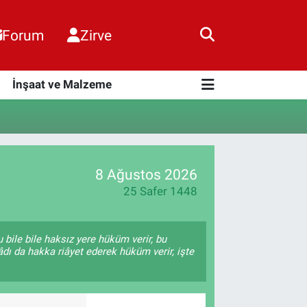
Forum
Zirve
i
İnşaat ve Malzeme
8 Ağustos 2026
25 Safer 1448
 bile bile haksız yere hüküm verir, bu
âdı da hakka riâyet ederek hüküm verir, işte