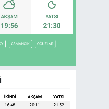
AKŞAM
YATSI
19:56
21:30
ÖY
OSMANCIK
OĞUZLAR
I
İKINDI
AKŞAM
YATSI
16:48
20:11
21:52