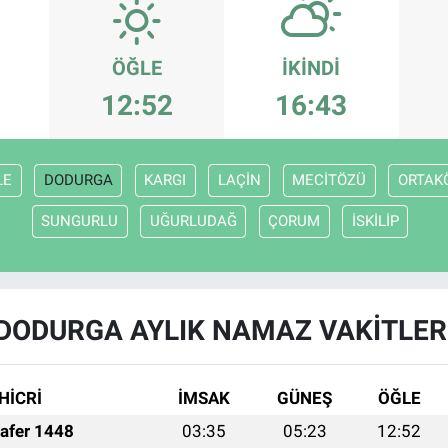
ÖĞLE
İKINDI
12:52
16:43
LE
DODURGA
KARGI
LAÇİN
MECİTÖZÜ
ORTAK
SUNGURLU
UĞURLUDAĞ
ÇORUM
İSKİLİP
DODURGA AYLIK NAMAZ VAKITLER
HİCRİ
İMSAK
GÜNEŞ
ÖĞLE
afer 1448
03:35
05:23
12:52