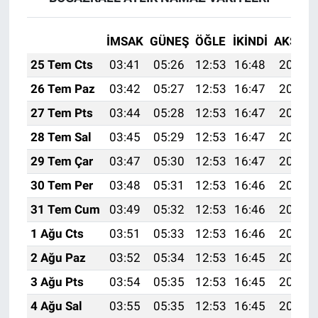
İMSAK
GÜNEŞ
ÖĞLE
İKINDI
AKŞAM
25 Tem Cts
03:41
05:26
12:53
16:48
20:10
26 Tem Paz
03:42
05:27
12:53
16:47
20:09
27 Tem Pts
03:44
05:28
12:53
16:47
20:08
28 Tem Sal
03:45
05:29
12:53
16:47
20:07
29 Tem Çar
03:47
05:30
12:53
16:47
20:06
30 Tem Per
03:48
05:31
12:53
16:46
20:05
31 Tem Cum
03:49
05:32
12:53
16:46
20:04
1 Ağu Cts
03:51
05:33
12:53
16:46
20:03
2 Ağu Paz
03:52
05:34
12:53
16:45
20:02
3 Ağu Pts
03:54
05:35
12:53
16:45
20:01
4 Ağu Sal
03:55
05:35
12:53
16:45
20:00