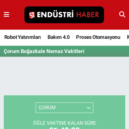
Robot Yatırımları
Bakım 4.0
Robot Yatırımları
Bakım 4.0
Proses Otomasyonu
Çorum Boğazkale Namaz Vakitleri
Proses Otomasyonu
Makina
Otomasyon
Depolama Çözümleri
ÇORUM
İnşaat ve Malzeme
ÖĞLE VAKTINE KALAN SÜRE
HaberOrtak