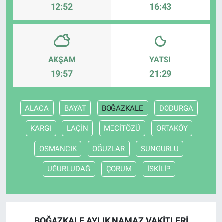
12:52
16:43
AKŞAM
YATSI
19:57
21:29
ALACA
BAYAT
BOĞAZKALE
DODURGA
KARGI
LAÇİN
MECİTÖZÜ
ORTAKÖY
OSMANCIK
OĞUZLAR
SUNGURLU
UĞURLUDAĞ
ÇORUM
İSKİLİP
BOĞAZKALE AYLIK NAMAZ VAKITLERI