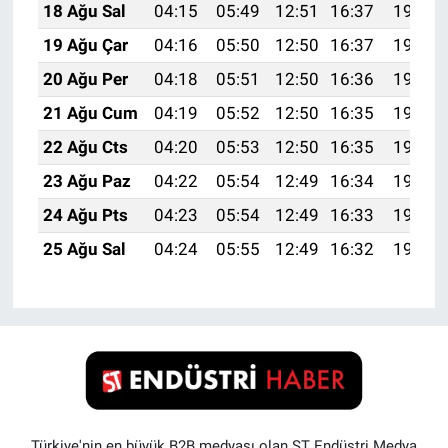
18 Ağu Sal
04:15
05:49
12:51
16:37
19:42
19 Ağu Çar
04:16
05:50
12:50
16:37
19:41
20 Ağu Per
04:18
05:51
12:50
16:36
19:40
21 Ağu Cum
04:19
05:52
12:50
16:35
19:38
22 Ağu Cts
04:20
05:53
12:50
16:35
19:37
23 Ağu Paz
04:22
05:54
12:49
16:34
19:35
24 Ağu Pts
04:23
05:54
12:49
16:33
19:34
25 Ağu Sal
04:24
05:55
12:49
16:32
19:32
Türkiye'nin en büyük B2B medyası olan ST Endüstri Medya