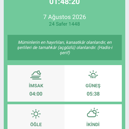
01:48:20
EndüstriST
7 Ağustos 2026
24 Safer 1448
Enerjisini Üreten Fabrikalar
Endüstri 4.0 Uygulamaları
Müminlerin en hayırlıları, kanaatkâr olanlarıdır, en
şerlileri de tamahkâr (açgözlü) olanlarıdır. (Hadis-i
şerif)
Ağır Sanayi Çözümleri
İMSAK
GÜNEŞ
04:00
05:38
ÖĞLE
İKINDI