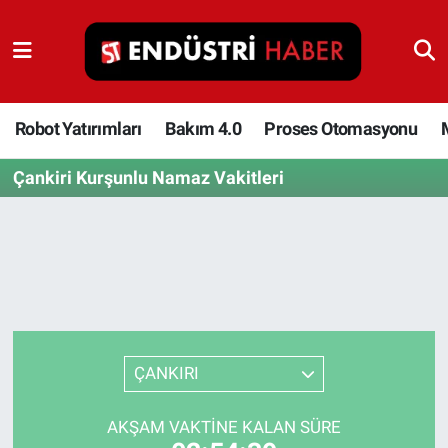
Robot Yatırımları
Bakım 4.0
Robot Yatırımları
Bakım 4.0
Proses Otomasyonu
Çankiri Kurşunlu Namaz Vakitleri
Proses Otomasyonu
Makina
Otomasyon
Depolama Çözümleri
ÇANKIRI
İnşaat ve Malzeme
AKŞAM VAKTINE KALAN SÜRE
HaberOrtak