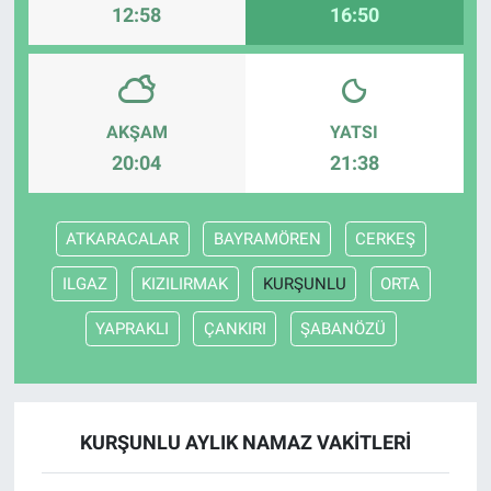
12:58
16:50
AKŞAM
YATSI
20:04
21:38
ATKARACALAR
BAYRAMÖREN
CERKEŞ
ILGAZ
KIZILIRMAK
KURŞUNLU
ORTA
YAPRAKLI
ÇANKIRI
ŞABANÖZÜ
KURŞUNLU AYLIK NAMAZ VAKITLERI