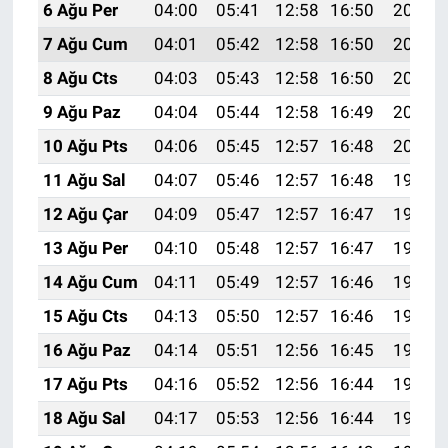
6 Ağu Per
04:00
05:41
12:58
16:50
20:05
7 Ağu Cum
04:01
05:42
12:58
16:50
20:04
8 Ağu Cts
04:03
05:43
12:58
16:50
20:03
9 Ağu Paz
04:04
05:44
12:58
16:49
20:01
10 Ağu Pts
04:06
05:45
12:57
16:48
20:00
11 Ağu Sal
04:07
05:46
12:57
16:48
19:59
12 Ağu Çar
04:09
05:47
12:57
16:47
19:58
13 Ağu Per
04:10
05:48
12:57
16:47
19:56
14 Ağu Cum
04:11
05:49
12:57
16:46
19:55
15 Ağu Cts
04:13
05:50
12:57
16:46
19:53
16 Ağu Paz
04:14
05:51
12:56
16:45
19:52
17 Ağu Pts
04:16
05:52
12:56
16:44
19:51
18 Ağu Sal
04:17
05:53
12:56
16:44
19:49