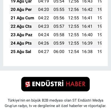
19 Ağu Çar
04:19
05:54
12:56
16:43
19:48
20 Ağu Per
04:20
05:55
12:56
16:42
19:46
21 Ağu Cum
04:22
05:56
12:55
16:41
19:45
22 Ağu Cts
04:23
05:57
12:55
16:41
19:43
23 Ağu Paz
04:24
05:58
12:55
16:40
19:42
24 Ağu Pts
04:26
05:59
12:55
16:39
19:40
25 Ağu Sal
04:27
06:00
12:54
16:38
19:39
Türkiye'nin en büyük B2B medyası olan ST Endüstri Medya
Grup'un radyo, tv ve dergilerine ait özel haberler ve röportajlar.