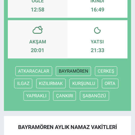
ÖĞLE
İKINDI
12:58
16:49
AKŞAM
YATSI
20:01
21:33
ATKARACALAR
BAYRAMÖREN
CERKEŞ
ILGAZ
KIZILIRMAK
KURŞUNLU
ORTA
YAPRAKLI
ÇANKIRI
ŞABANÖZÜ
BAYRAMÖREN AYLIK NAMAZ VAKITLERI