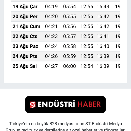
19 Ağu Çar
04:19
05:54
12:56
16:43
19:48
20 Ağu Per
04:20
05:55
12:56
16:42
19:47
21 Ağu Cum
04:21
05:56
12:55
16:42
19:45
22 Ağu Cts
04:23
05:57
12:55
16:41
19:44
23 Ağu Paz
04:24
05:58
12:55
16:40
19:42
24 Ağu Pts
04:26
05:59
12:55
16:39
19:41
25 Ağu Sal
04:27
06:00
12:54
16:39
19:39
Türkiye'nin en büyük B2B medyası olan ST Endüstri Medya
Grup'un radyo, tv ve dergilerine ait özel haberler ve röportajlar.