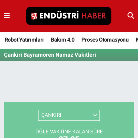
Robot Yatırımları
Bakım 4.0
Robot Yatırımları
Bakım 4.0
Proses Otomasyonu
Çankiri Bayramören Namaz Vakitleri
Proses Otomasyonu
Makina
Otomasyon
Depolama Çözümleri
ÇANKIRI
İnşaat ve Malzeme
ÖĞLE VAKTINE KALAN SÜRE
HaberOrtak