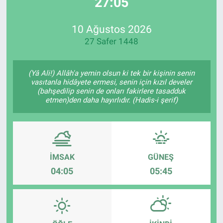
27:05
EndüstriST
10 Ağustos 2026
27 Safer 1448
Enerjisini Üreten Fabrikalar
Endüstri 4.0 Uygulamaları
(Yâ Ali!) Allâh'a yemin olsun ki tek bir kişinin senin
vasıtanla hidâyete ermesi, senin için kızıl develer
(bahşedilip senin de onları fakirlere tasadduk
Ağır Sanayi Çözümleri
etmen)den daha hayırlıdır. (Hadis-i şerif)
İMSAK
GÜNEŞ
04:05
05:45