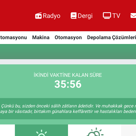
Radyo
Dergi
TV
Otomasyonu
Makina
Otomasyon
Depolama Çözümler
İKINDI VAKTINE KALAN SÜRE
35:56
Çünkü bu, sizden önceki sâlih zâtların âdetidir. Ve muhakkak gece
a bir vâsıtadır, birtakım günahlara keffârettir ve hastalıkları bedend