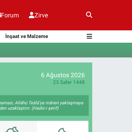
Forum
Zirve
i
İnşaat ve Malzeme
6 Ağustos 2026
23 Safer 1448
 namazı, Allâhü Teâlâ'ya mânen yaklaşmaya
en uzaklaştırır. (Hadis-i şerif)