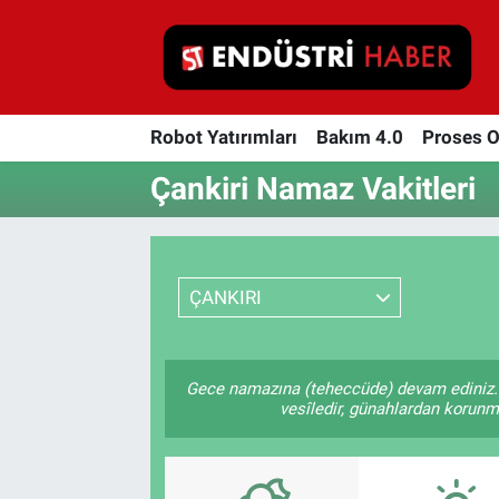
Robot Yatırımları
Robot Yatırımları
Bakım 4.0
Proses 
Bakım 4.0
Çankiri Namaz Vakitleri
Proses Otomasyonu
Makina
ÇANKIRI
Otomasyon
Depolama Çözümleri
Gece namazına (teheccüde) devam ediniz. 
vesîledir, günahlardan korunmay
İnşaat ve Malzeme
HaberOrtak