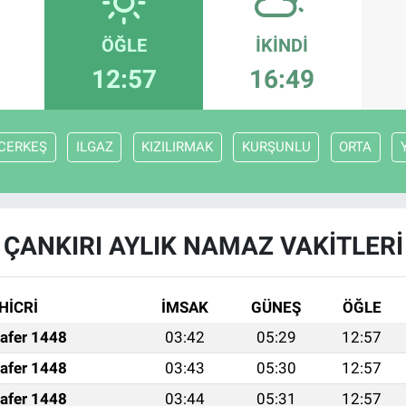
ÖĞLE
İKINDI
12:57
16:49
CERKEŞ
ILGAZ
KIZILIRMAK
KURŞUNLU
ORTA
ÇANKIRI AYLIK NAMAZ VAKITLERI
HİCRİ
İMSAK
GÜNEŞ
ÖĞLE
afer 1448
03:42
05:29
12:57
afer 1448
03:43
05:30
12:57
afer 1448
03:44
05:31
12:57