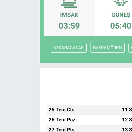
EndüstriST
İMSAK
GÜNEŞ
03:59
05:40
Enerjisini Üreten Fabrikalar
Endüstri 4.0 Uygulamaları
ATKARACALAR
BAYRAMÖREN
Ağır Sanayi Çözümleri
25 Tem Cts
11 S
26 Tem Paz
12 S
27 Tem Pts
13 S