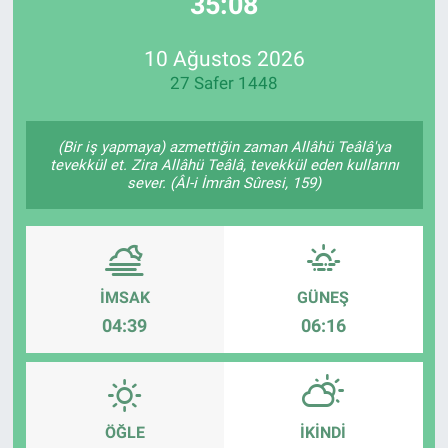
35:08
EndüstriST
10 Ağustos 2026
27 Safer 1448
Enerjisini Üreten Fabrikalar
Endüstri 4.0 Uygulamaları
(Bir iş yapmaya) azmettiğin zaman Allâhü Teâlâ'ya
tevekkül et. Zira Allâhü Teâlâ, tevekkül eden kullarını
sever. (Âl-i İmrân Sûresi, 159)
Ağır Sanayi Çözümleri
İMSAK
GÜNEŞ
04:39
06:16
ÖĞLE
İKINDI