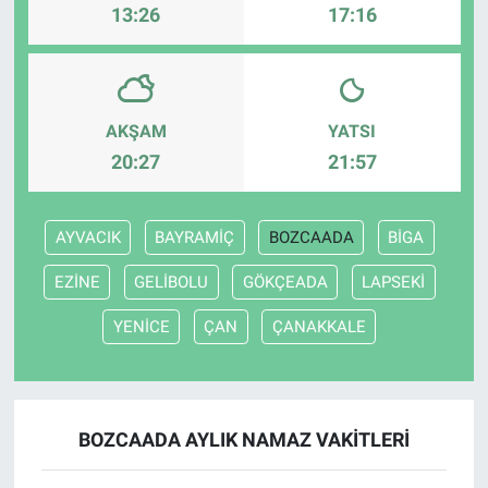
13:26
17:16
AKŞAM
YATSI
20:27
21:57
AYVACIK
BAYRAMİÇ
BOZCAADA
BİGA
EZİNE
GELİBOLU
GÖKÇEADA
LAPSEKİ
YENİCE
ÇAN
ÇANAKKALE
BOZCAADA AYLIK NAMAZ VAKITLERI