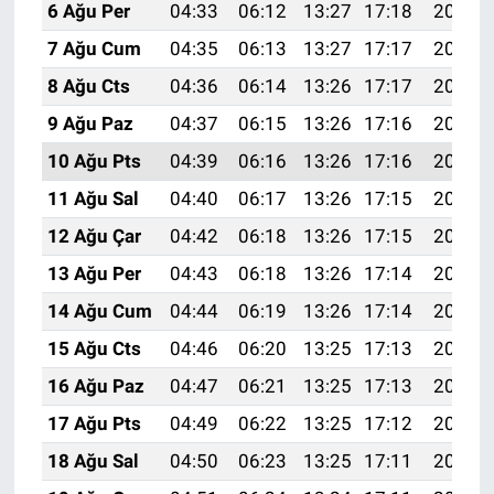
6 Ağu Per
04:33
06:12
13:27
17:18
20:32
7 Ağu Cum
04:35
06:13
13:27
17:17
20:30
8 Ağu Cts
04:36
06:14
13:26
17:17
20:29
9 Ağu Paz
04:37
06:15
13:26
17:16
20:28
10 Ağu Pts
04:39
06:16
13:26
17:16
20:27
11 Ağu Sal
04:40
06:17
13:26
17:15
20:26
12 Ağu Çar
04:42
06:18
13:26
17:15
20:24
13 Ağu Per
04:43
06:18
13:26
17:14
20:23
14 Ağu Cum
04:44
06:19
13:26
17:14
20:22
15 Ağu Cts
04:46
06:20
13:25
17:13
20:20
16 Ağu Paz
04:47
06:21
13:25
17:13
20:19
17 Ağu Pts
04:49
06:22
13:25
17:12
20:18
18 Ağu Sal
04:50
06:23
13:25
17:11
20:16