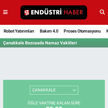
Robot Yatırımları
Bakım 4.0
Robot Yatırımları
Bakım 4.0
Proses Otomasyonu
Çanakkale Bozcaada Namaz Vakitleri
Proses Otomasyonu
Makina
Otomasyon
Depolama Çözümleri
ÇANAKKALE
İnşaat ve Malzeme
ÖĞLE VAKTINE KALAN SÜRE
HaberOrtak