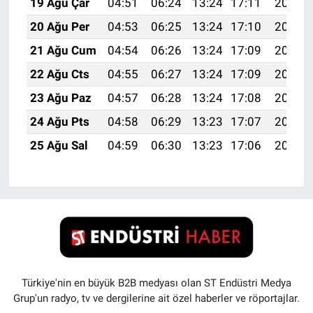
19 Ağu Çar
04:51
06:24
13:24
17:11
20:15
20 Ağu Per
04:53
06:25
13:24
17:10
20:13
21 Ağu Cum
04:54
06:26
13:24
17:09
20:12
22 Ağu Cts
04:55
06:27
13:24
17:09
20:11
23 Ağu Paz
04:57
06:28
13:24
17:08
20:09
24 Ağu Pts
04:58
06:29
13:23
17:07
20:08
25 Ağu Sal
04:59
06:30
13:23
17:06
20:06
Türkiye'nin en büyük B2B medyası olan ST Endüstri Medya
Grup'un radyo, tv ve dergilerine ait özel haberler ve röportajlar.