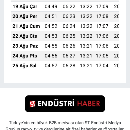
19 Ağu Çar
04:49
06:22
13:22
17:09
20:13
20 Ağu Per
04:51
06:23
13:22
17:08
20:11
21 Ağu Cum
04:52
06:24
13:22
17:07
20:10
22 Ağu Cts
04:53
06:25
13:22
17:06
20:08
23 Ağu Paz
04:55
06:26
13:21
17:06
20:07
24 Ağu Pts
04:56
06:27
13:21
17:05
20:05
25 Ağu Sal
04:57
06:28
13:21
17:04
20:04
Türkiye'nin en büyük B2B medyası olan ST Endüstri Medya
Grup'un radyo, tv ve dergilerine ait özel haberler ve röportajlar.