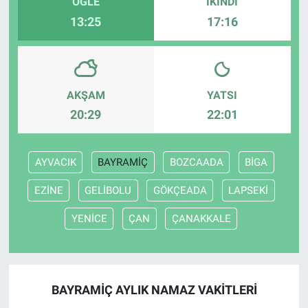
ÖĞLE
İKINDI
13:25
17:16
AKŞAM
YATSI
20:29
22:01
AYVACIK
BAYRAMİÇ
BOZCAADA
BİGA
EZİNE
GELİBOLU
GÖKÇEADA
LAPSEKİ
YENİCE
ÇAN
ÇANAKKALE
BAYRAMİÇ AYLIK NAMAZ VAKITLERI