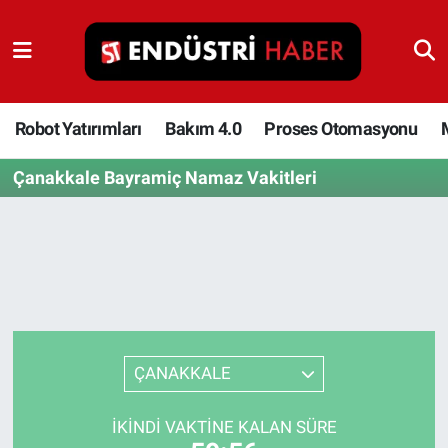
Robot Yatırımları
Bakım 4.0
Robot Yatırımları
Bakım 4.0
Proses Otomasyonu
Çanakkale Bayramiç Namaz Vakitleri
Proses Otomasyonu
Makina
Otomasyon
Depolama Çözümleri
ÇANAKKALE
İnşaat ve Malzeme
İKINDI VAKTINE KALAN SÜRE
HaberOrtak