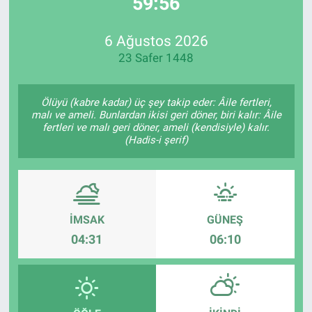
59:55
EndüstriST
6 Ağustos 2026
23 Safer 1448
Enerjisini Üreten Fabrikalar
Endüstri 4.0 Uygulamaları
Ölüyü (kabre kadar) üç şey takip eder: Âile fertleri,
malı ve ameli. Bunlardan ikisi geri döner, biri kalır: Âile
fertleri ve malı geri döner, ameli (kendisiyle) kalır.
Ağır Sanayi Çözümleri
(Hadis-i şerif)
İMSAK
GÜNEŞ
04:31
06:10