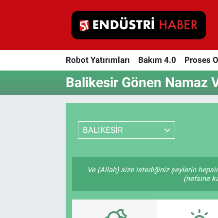
Robot Yatırımları
Robot Yatırımları
Bakım 4.0
Proses 
Bakım 4.0
Balikesir Gönen Namaz Va
Proses Otomasyonu
Makina
BALIKESİR
Otomasyon
Depolama Çözümleri
Ve (Allah) size istediğiniz şeylerin hepsi
(nefsine ka
İnşaat ve Malzeme
HaberOrtak