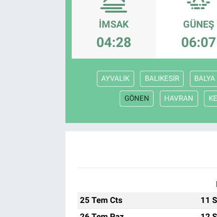
EndüstriST
İMSAK
GÜNEŞ
04:28
06:07
Enerjisini Üreten Fabrikalar
Endüstri 4.0 Uygulamaları
AYVALIK
BALIKESİR
BALYA
Ağır Sanayi Çözümleri
GÖNEN
HAVRAN
K
25 Tem Cts
11 S
26 Tem Paz
12 S