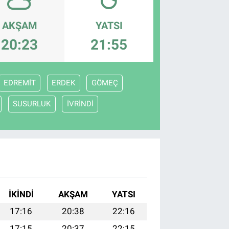
AKŞAM
YATSI
20:23
21:55
EDREMİT
ERDEK
GÖMEÇ
SUSURLUK
İVRİNDİ
İKINDI
AKŞAM
YATSI
17:16
20:38
22:16
17:15
20:37
22:15