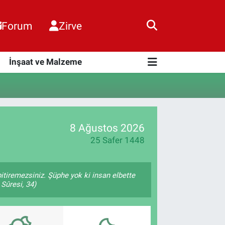
Forum
Zirve
i
İnşaat ve Malzeme
8 Ağustos 2026
25 Safer 1448
 bitiremezsiniz. Şüphe yok ki insan elbette
 Sûresi, 34)