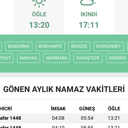
ÖĞLE
İKINDI
13:20
17:11
BANDIRMA
BURHANİYE
BİGADİÇ
DURSUNBEY
EPSUT
MANYAS
MARMARA
SAVAŞTEPE
SINDIRGI
GÖNEN AYLIK NAMAZ VAKITLERI
HİCRİ
İMSAK
GÜNEŞ
ÖĞLE
afer 1448
04:08
05:54
13:21
afer 1448
04:10
05:55
13:21