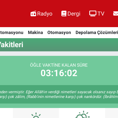
Radyo
Dergi
TV
Otomasyonu
Makina
Otomasyon
Depolama Çözümler
kitleri
ÖĞLE VAKTINE KALAN SÜRE
03:16:01
nden vermiştir. Eğer Allâh'ın verdiği nimetleri sayacak olsanız sayıp
rşı) çok zâlim, (Rabb'inin nimetlerine karşı) çok nankördür. (İbrâhîm