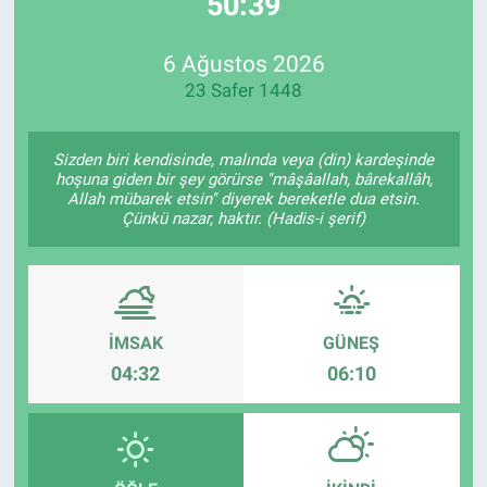
50:39
EndüstriST
6 Ağustos 2026
23 Safer 1448
Enerjisini Üreten Fabrikalar
Endüstri 4.0 Uygulamaları
Sizden biri kendisinde, malında veya (din) kardeşinde
hoşuna giden bir şey görürse "mâşâallah, bârekallâh,
Allah mübarek etsin" diyerek bereketle dua etsin.
Ağır Sanayi Çözümleri
Çünkü nazar, haktır. (Hadis-i şerif)
İMSAK
GÜNEŞ
04:32
06:10