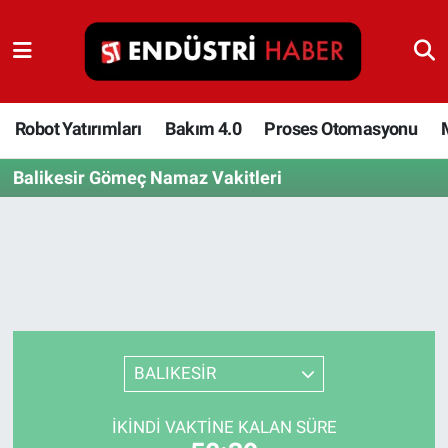
Robot Yatırımları
Bakım 4.0
Robot Yatırımları
Bakım 4.0
Proses Otomasyonu
Balikesir Gömeç Namaz Vakitleri
Proses Otomasyonu
Makina
Otomasyon
Depolama Çözümleri
BALIKESİR
İnşaat ve Malzeme
İKINDI VAKTINE KALAN SÜRE
HaberOrtak