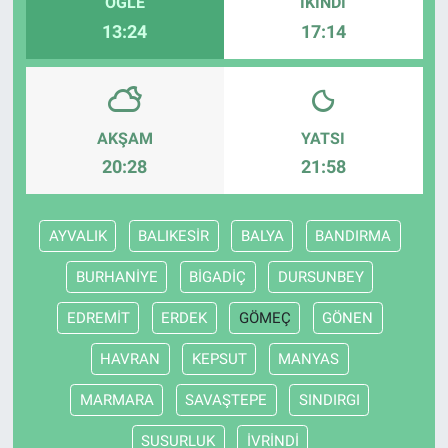
ÖĞLE
İKINDI
13:24
17:14
AKŞAM
YATSI
20:28
21:58
AYVALIK
BALIKESİR
BALYA
BANDIRMA
BURHANİYE
BİGADİÇ
DURSUNBEY
EDREMİT
ERDEK
GÖMEÇ
GÖNEN
HAVRAN
KEPSUT
MANYAS
MARMARA
SAVAŞTEPE
SINDIRGI
SUSURLUK
İVRİNDİ