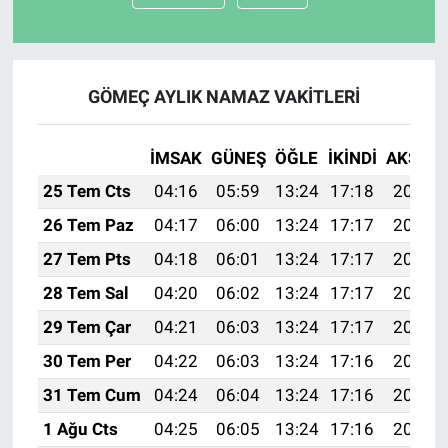
GÖMEÇ AYLIK NAMAZ VAKITLERI
İMSAK
GÜNEŞ
ÖĞLE
İKINDI
AKŞAM
25 Tem Cts
04:16
05:59
13:24
17:18
20:39
26 Tem Paz
04:17
06:00
13:24
17:17
20:39
27 Tem Pts
04:18
06:01
13:24
17:17
20:38
28 Tem Sal
04:20
06:02
13:24
17:17
20:37
29 Tem Çar
04:21
06:03
13:24
17:17
20:36
30 Tem Per
04:22
06:03
13:24
17:16
20:35
31 Tem Cum
04:24
06:04
13:24
17:16
20:34
1 Ağu Cts
04:25
06:05
13:24
17:16
20:33