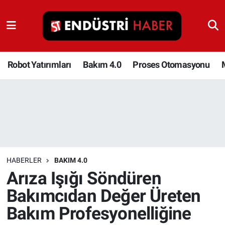
Robot Yatırımları
Bakım 4.0
Robot Yatırımları
Bakım 4.0
Proses Otomasyonu
Proses Otomasyonu
Makina
Otomasyon
HABERLER
BAKIM 4.0
Depolama Çözümleri
Arıza Işığı Söndüren
Bakımcıdan Değer Üreten
İnşaat ve Malzeme
Bakım Profesyonelliğine
HaberOrtak