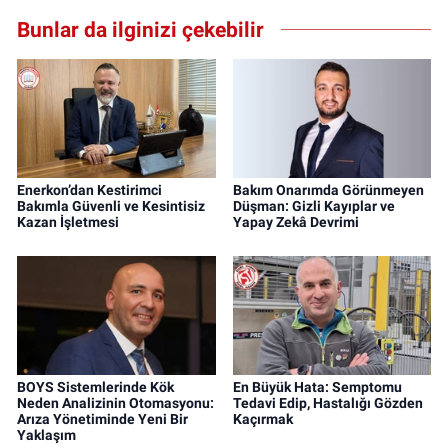
Bunlar da ilginizi çekebilir
Enerkon’dan Kestirimci
Bakım Onarımda Görünmeyen
Bakımla Güvenli ve Kesintisiz
Düşman: Gizli Kayıplar ve
Kazan İşletmesi
Yapay Zekâ Devrimi
BOYS Sistemlerinde Kök
En Büyük Hata: Semptomu
Neden Analizinin Otomasyonu:
Tedavi Edip, Hastalığı Gözden
Arıza Yönetiminde Yeni Bir
Kaçırmak
Yaklaşım