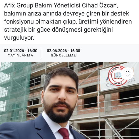
Afix Group Bakım Yöneticisi Cihad Özcan,
EndüstriST
bakımın arıza anında devreye giren bir destek
fonksiyonu olmaktan çıkıp, üretimi yönlendiren
Enerjisini Üreten Fabrikalar
stratejik bir güce dönüşmesi gerektiğini
vurguluyor.
Endüstri 4.0 Uygulamaları
02.01.2026 - 16:30
02.06.2026 - 16:30
YAYINLANMA
GÜNCELLEME
Ağır Sanayi Çözümleri