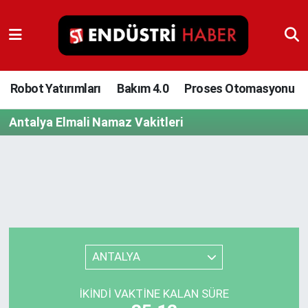
Robot Yatırımları
Bakım 4.0
Robot Yatırımları
Bakım 4.0
Proses Otomasyonu
Antalya Elmali Namaz Vakitleri
Proses Otomasyonu
Makina
Otomasyon
Depolama Çözümleri
ANTALYA
İnşaat ve Malzeme
İKINDI VAKTINE KALAN SÜRE
HaberOrtak