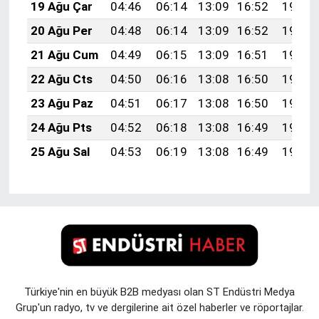
19 Ağu Çar
04:46
06:14
13:09
16:52
19:55
20 Ağu Per
04:48
06:14
13:09
16:52
19:53
21 Ağu Cum
04:49
06:15
13:09
16:51
19:52
22 Ağu Cts
04:50
06:16
13:08
16:50
19:51
23 Ağu Paz
04:51
06:17
13:08
16:50
19:49
24 Ağu Pts
04:52
06:18
13:08
16:49
19:48
25 Ağu Sal
04:53
06:19
13:08
16:49
19:47
Türkiye'nin en büyük B2B medyası olan ST Endüstri Medya
Grup'un radyo, tv ve dergilerine ait özel haberler ve röportajlar.