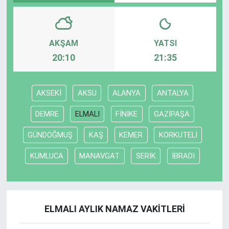
AKŞAM
YATSI
20:10
21:35
AKSEKİ
AKSU
ALANYA
ANTALYA
DEMRE
ELMALI
FİNİKE
GAZİPAŞA
GÜNDOĞMUŞ
KAŞ
KEMER
KORKUTELİ
KUMLUCA
MANAVGAT
SERİK
İBRADI
ELMALI AYLIK NAMAZ VAKITLERI