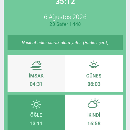
35:12
EndüstriST
6 Ağustos 2026
23 Safer 1448
Enerjisini Üreten Fabrikalar
Endüstri 4.0 Uygulamaları
Nasihat edici olarak ölüm yeter. (Hadis-i şerif)
Ağır Sanayi Çözümleri
İMSAK
GÜNEŞ
04:31
06:03
ÖĞLE
İKINDI
13:11
16:58