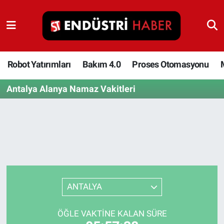
Robot Yatırımları
Bakım 4.0
Robot Yatırımları
Bakım 4.0
Proses Otomasyonu
Antalya Alanya Namaz Vakitleri
Proses Otomasyonu
Makina
Otomasyon
Depolama Çözümleri
ANTALYA
İnşaat ve Malzeme
ÖĞLE VAKTINE KALAN SÜRE
HaberOrtak