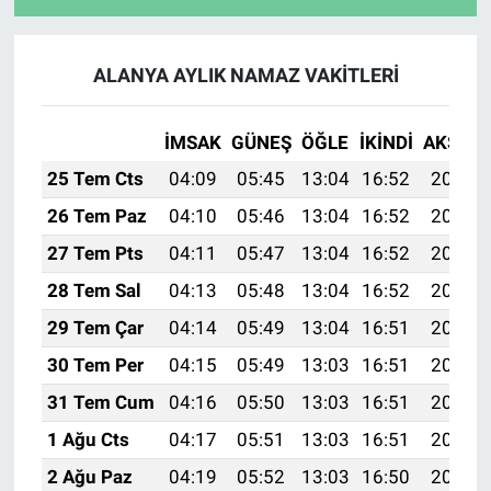
ALANYA AYLIK NAMAZ VAKITLERI
İMSAK
GÜNEŞ
ÖĞLE
İKINDI
AKŞAM
25 Tem Cts
04:09
05:45
13:04
16:52
20:12
26 Tem Paz
04:10
05:46
13:04
16:52
20:11
27 Tem Pts
04:11
05:47
13:04
16:52
20:10
28 Tem Sal
04:13
05:48
13:04
16:52
20:09
29 Tem Çar
04:14
05:49
13:04
16:51
20:08
30 Tem Per
04:15
05:49
13:03
16:51
20:08
31 Tem Cum
04:16
05:50
13:03
16:51
20:07
1 Ağu Cts
04:17
05:51
13:03
16:51
20:06
2 Ağu Paz
04:19
05:52
13:03
16:50
20:05