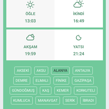
ÖĞLE
İKINDI
13:03
16:49
AKŞAM
YATSI
19:59
21:24
AKSEKİ
AKSU
ALANYA
ANTALYA
DEMRE
ELMALI
FİNİKE
GAZİPAŞA
GÜNDOĞMUŞ
KAŞ
KEMER
KORKUTELİ
KUMLUCA
MANAVGAT
SERİK
İBRADI