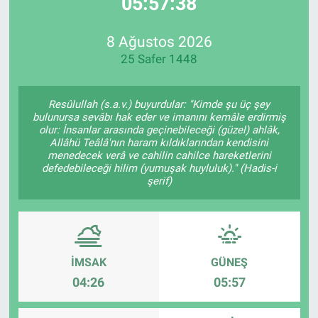
05:57:38
EndüstriST
8 Ağustos 2026
25 Safer 1448
Enerjisini Üreten Fabrikalar
Endüstri 4.0 Uygulamaları
Resûlullah (s.a.v.) buyurdular: "Kimde şu üç şey
bulunursa sevâbı hak eder ve imanını kemâle erdirmiş
olur: İnsanlar arasında geçinebileceği (güzel) ahlâk,
Ağır Sanayi Çözümleri
Allâhü Teâlâ'nın haram kıldıklarından kendisini
menedecek verâ ve cahilin cahilce hareketlerini
defedebileceği hilim (yumuşak huyluluk)." (Hadis-i
şerif)
İMSAK
GÜNEŞ
04:26
05:57