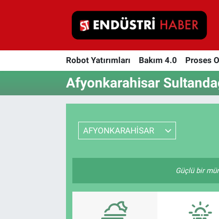
Robot Yatırımları
Robot Yatırımları
Bakım 4.0
Proses 
Bakım 4.0
Afyonkarahisar Sultanda
Proses Otomasyonu
Makina
AFYONKARAHİSAR
Otomasyon
Depolama Çözümleri
Güçlü bir müm
İnşaat ve Malzeme
HaberOrtak