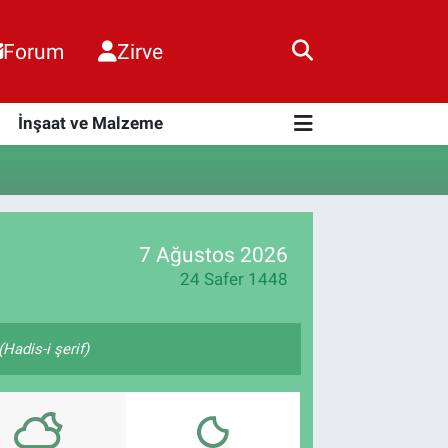
Forum
Zirve
i
İnşaat ve Malzeme
7 Ağustos 2026
24 Safer 1448
Hadis-i şerif)