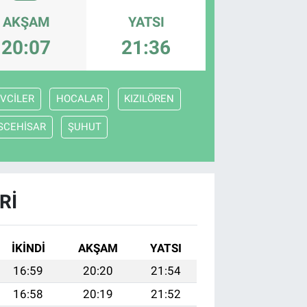
AKŞAM
YATSI
20:07
21:36
VCİLER
HOCALAR
KIZILÖREN
İSCEHİSAR
ŞUHUT
RI
İKINDI
AKŞAM
YATSI
16:59
20:20
21:54
16:58
20:19
21:52