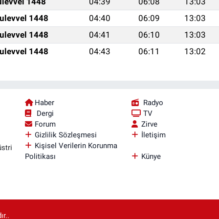
ulevvel 1448
04:39
06:08
13:03
ulevvel 1448
04:40
06:09
13:03
ulevvel 1448
04:41
06:10
13:03
ulevvel 1448
04:43
06:11
13:02
Haber
Radyo
Dergi
TV
Forum
Zirve
Gizlilik Sözleşmesi
İletişim
Kişisel Verilerin Korunma
stri
Politikası
Künye
r..