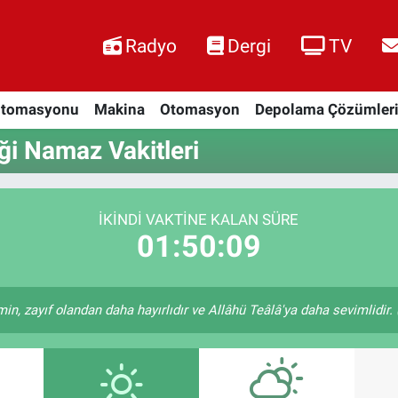
Radyo
Dergi
TV
Otomasyonu
Makina
Otomasyon
Depolama Çözümler
ği Namaz Vakitleri
İKINDI VAKTINE KALAN SÜRE
01:50:08
in, zayıf olandan daha hayırlıdır ve Allâhü Teâlâ'ya daha sevimlidir. (