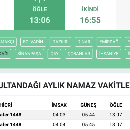
ÖĞLE
İKINDI
13:06
16:55
ŞMAKÇI
BOLVADİN
DAZKIRI
DİNAR
EMİRDAĞ
E
DAĞI
SİNANPAŞA
ÇAY
ÇOBANLAR
İHSANİYE
ULTANDAĞI AYLIK NAMAZ VAKITLE
HİCRİ
İMSAK
GÜNEŞ
ÖĞLE
afer 1448
04:03
05:44
13:07
afer 1448
04:04
05:45
13:07