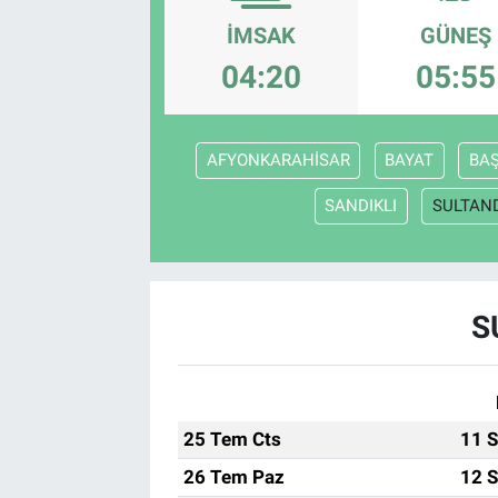
İMSAK
GÜNEŞ
EndüstriST
04:20
05:55
Enerjisini Üreten Fabrikalar
Endüstri 4.0 Uygulamaları
AFYONKARAHİSAR
BAYAT
BA
SANDIKLI
SULTAN
Ağır Sanayi Çözümleri
S
25 Tem Cts
11 S
26 Tem Paz
12 S