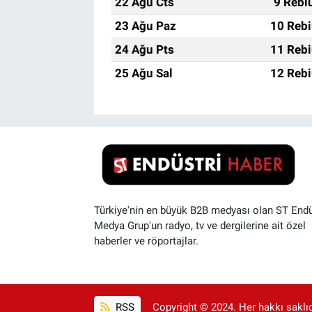
22 Ağu Cts
9 Rebi
23 Ağu Paz
10 Rebi
24 Ağu Pts
11 Rebi
25 Ağu Sal
12 Rebi
Türkiye'nin en büyük B2B medyası olan ST Endü
Medya Grup'un radyo, tv ve dergilerine ait özel
haberler ve röportajlar.
RSS
Copyright © 2024. Her hakkı saklıdı