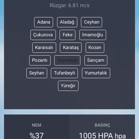
Rüzgar: 6.81 m/s
Adana
Aladağ
Ceyhan
Çukurova
Feke
İmamoğlu
Karaisalı
Karataş
Kozan
Pozantı
Saimbeyli
Sarıçam
Seyhan
Tufanbeyli
Yumurtalık
Yüreğir
NEM
BASINÇ
%37
1005 HPA
hpa