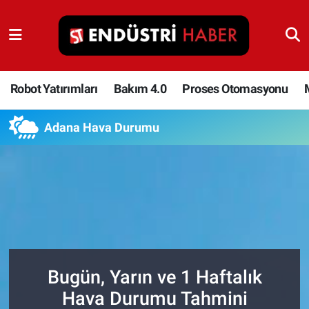
Robot Yatırımları
Bakım 4.0
Robot Yatırımları
Bakım 4.0
Proses Otomasyonu
Proses Otomasyonu
Adana Hava Durumu
Makina
Otomasyon
Depolama Çözümleri
İnşaat ve Malzeme
Bugün, Yarın ve 1 Haftalık
Hava Durumu Tahmini
HaberOrtak