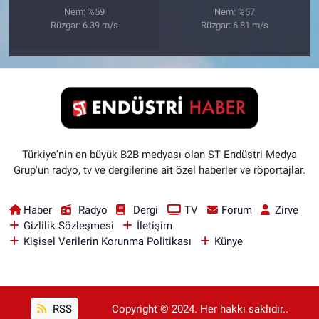
Nem: %59
Nem: %57
Rüzgar: 6.39 m/s
Rüzgar: 6.81 m/s
Türkiye'nin en büyük B2B medyası olan ST Endüstri Medya
Grup'un radyo, tv ve dergilerine ait özel haberler ve röportajlar.
Haber
Radyo
Dergi
TV
Forum
Zirve
Gizlilik Sözleşmesi
İletişim
Kişisel Verilerin Korunma Politikası
Künye
RSS
Copyright © 2024. Her hakkı saklıdır..