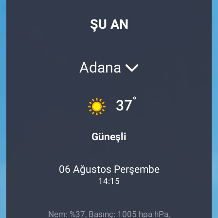
EndüstriST
ŞU AN
Enerjisini Üreten Fabrikalar
Adana
Endüstri 4.0 Uygulamaları
Ağır Sanayi Çözümleri
°
37
Güneşli
06 Ağustos Perşembe
14:15
Nem: %37, Basınç: 1005 hpa hPa,