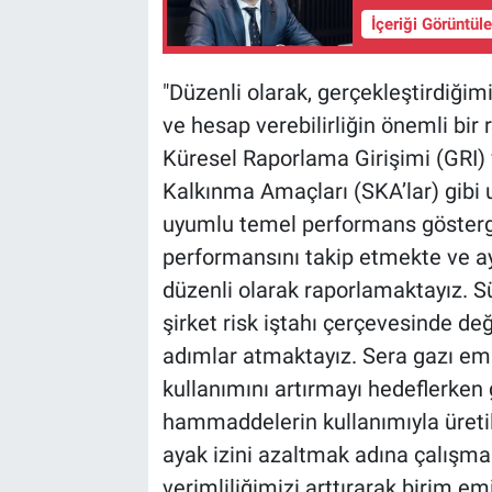
İçeriği Görüntül
"Düzenli olarak, gerçekleştirdiğimi
ve hesap verebilirliğin önemli bir
Küresel Raporlama Girişimi (GRI) v
Kalkınma Amaçları (SKA’lar) gibi 
uyumlu temel performans göstergel
performansını takip etmekte ve a
düzenli olarak raporlamaktayız. Süp
şirket risk iştahı çerçevesinde de
adımlar atmaktayız. Sera gazı emis
kullanımını artırmayı hedeflerken
hammaddelerin kullanımıyla üret
ayak izini azaltmak adına çalışma
verimliliğimizi arttırarak birim em