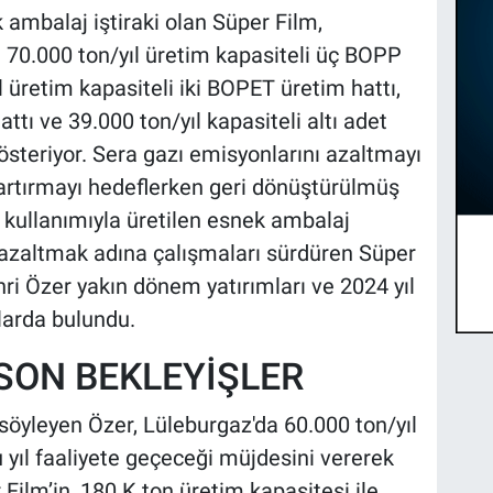
mbalaj iştiraki olan Süper Film,
70.000 ton/yıl üretim kapasiteli üç BOPP
l üretim kapasiteli iki BOPET üretim hattı,
attı ve 39.000 ton/yıl kapasiteli altı adet
gösteriyor. Sera gazı emisyonlarını azaltmayı
ı artırmayı hedeflerken geri dönüştürülmüş
kullanımıyla üretilen esnek ambalaj
 azaltmak adına çalışmaları sürdüren Süper
i Özer yakın dönem yatırımları ve 2024 yıl
larda bulundu.
SON BEKLEYİŞLER
 söyleyen Özer, Lüleburgaz'da 60.000 ton/yıl
 yıl faaliyete geçeceği müjdesini vererek
 Film’in, 180 K ton üretim kapasitesi ile