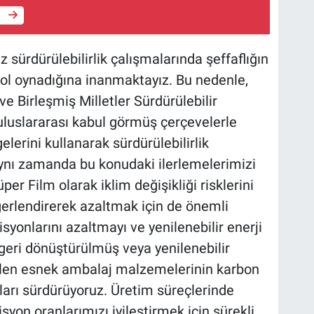
e
z sürdürülebilirlik çalışmalarında şeffaflığın
 rol oynadığına inanmaktayız. Bu nedenle,
e Birleşmiş Milletler Sürdürülebilir
uluslararası kabul görmüş çerçevelerle
erini kullanarak sürdürülebilirlik
ynı zamanda bu konudaki ilerlemelerimizi
er Film olarak iklim değişikliği risklerini
ğerlendirerek azaltmak için de önemli
yonlarını azaltmayı ve yenilenebilir enerji
 geri dönüştürülmüş veya yenilenebilir
ilen esnek ambalaj malzemelerinin karbon
ları sürdürüyoruz. Üretim süreçlerinde
isyon oranlarımızı iyileştirmek için sürekli