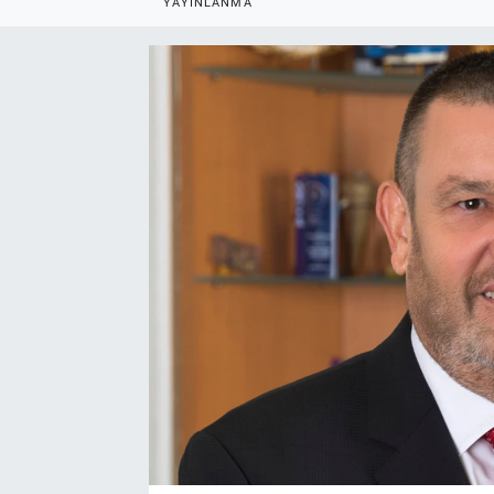
YAYINLANMA
EndüstriST
Enerjisini Üreten Fabrikalar
Endüstri 4.0 Uygulamaları
Ağır Sanayi Çözümleri