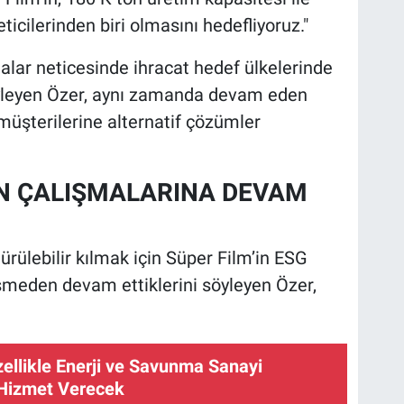
icilerinden biri olmasını hedefliyoruz."
malar neticesinde ihracat hedef ülkelerinde
söyleyen Özer, aynı zamanda devam eden
müşterilerine alternatif çözümler
ÜN ÇALIŞMALARINA DEVAM
ürülebilir kılmak için Süper Film’in ESG
meden devam ettiklerini söyleyen Özer,
zellikle Enerji ve Savunma Sanayi
 Hizmet Verecek