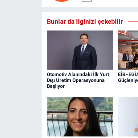
Bunlar da ilginizi çekebilir
Otomotiv Alanındaki İlk Yurt
EİB–EGİAD
Dışı Üretim Operasyonuna
Güçleniy
Başlıyor