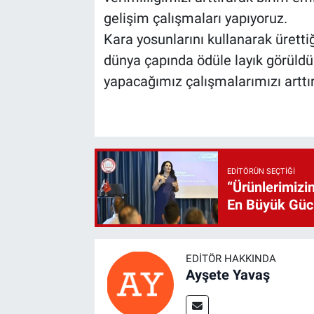
gelişim çalışmaları yapıyoruz.
Kara yosunlarını kullanarak üretti
dünya çapında ödüle layık görül
yapacağımız çalışmalarımızı artt
EDITÖRÜN SEÇTIĞI
“Ürünlerimizin
En Büyük Gü
EDITÖR HAKKINDA
Ayşete Yavaş