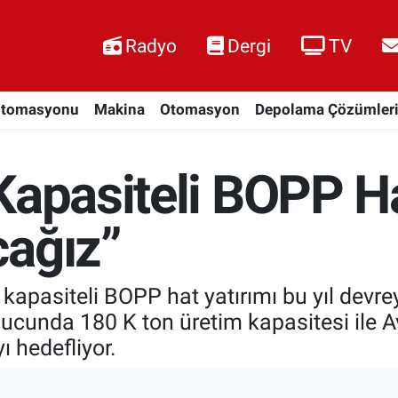
Radyo
Dergi
TV
Otomasyonu
Makina
Otomasyon
Depolama Çözümler
Kapasiteli BOPP Ha
cağız”
 kapasiteli BOPP hat yatırımı bu yıl devr
nucunda 180 K ton üretim kapasitesi ile
ı hedefliyor.