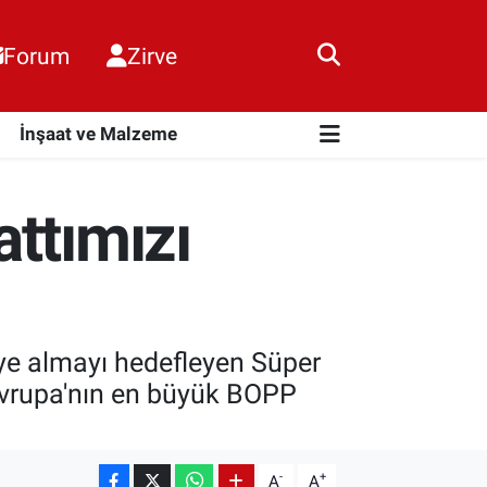
Forum
Zirve
i
İnşaat ve Malzeme
ttımızı
eye almayı hedefleyen Süper
 Avrupa'nın en büyük BOPP
-
+
A
A