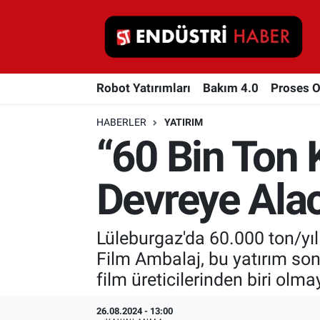
Robot Yatırımları
Robot Yatırımları
Bakım 4.0
Proses 
Bakım 4.0
HABERLER
YATIRIM
Proses Otomasyonu
“60 Bin Ton 
Makina
Devreye Ala
Otomasyon
Lüleburgaz'da 60.000 ton/yıl
Depolama Çözümleri
Film Ambalaj, bu yatırım so
İnşaat ve Malzeme
film üreticilerinden biri olmay
HaberOrtak
26.08.2024 - 13:00