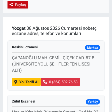
Paylaş
EndüstriST
Enerjisini Üreten Fabrikalar
Yozgat
08 Ağustos 2026 Cumartesi nöbetçi
eczane adres, telefon ve konumları
Endüstri 4.0 Uygulamaları
Ağır Sanayi Çözümleri
Keskin Eczanesi
Merkez
ÇAPANOĞLU MAH. CEMİL ÇİÇEK CAD. 87 B
(ÜNİVERSİTE YOLU ŞEHİTLER FEN LİSESİ
ALTI)
Yol Tarifi Al
0 (354) 502 76 53
Zülüf Eczanesi
Yerköy
Haşim Kılıç Mah.Bünyamin Gayretli Cad.No:23