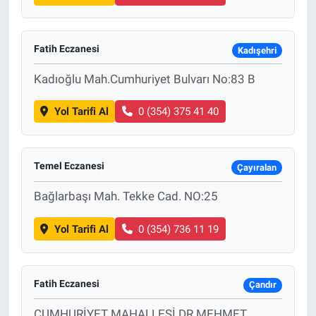
Fatih Eczanesi
Kadışehri
Kadıoğlu Mah.Cumhuriyet Bulvarı No:83 B
Yol Tarifi Al
0 (354) 375 41 40
Temel Eczanesi
Çayıralan
Bağlarbaşı Mah. Tekke Cad. NO:25
Yol Tarifi Al
0 (354) 736 11 19
Fatih Eczanesi
Çandır
CUMHURİYET MAHALLESİ DR MEHMET