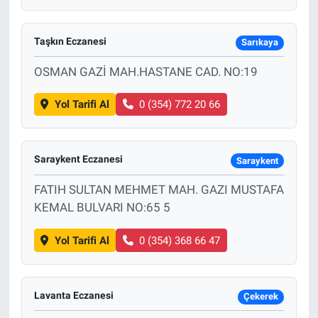
Taşkın Eczanesi
Sarıkaya
OSMAN GAZİ MAH.HASTANE CAD. NO:19
Yol Tarifi Al
0 (354) 772 20 66
Saraykent Eczanesi
Saraykent
FATIH SULTAN MEHMET MAH. GAZI MUSTAFA
KEMAL BULVARI NO:65 5
Yol Tarifi Al
0 (354) 368 66 47
Lavanta Eczanesi
Çekerek