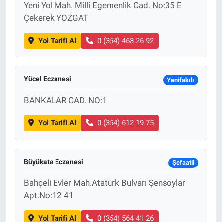
Yeni Yol Mah. Milli Egemenlik Cad. No:35 E
Çekerek YOZGAT
Yol Tarifi Al
0 (354) 468 26 92
Yücel Eczanesi
Yenifakılı
BANKALAR CAD. NO:1
Yol Tarifi Al
0 (354) 612 19 75
Büyükata Eczanesi
Şefaatli
Bahçeli Evler Mah.Atatürk Bulvarı Şensoylar
Apt.No:12 41
Yol Tarifi Al
0 (354) 564 41 26