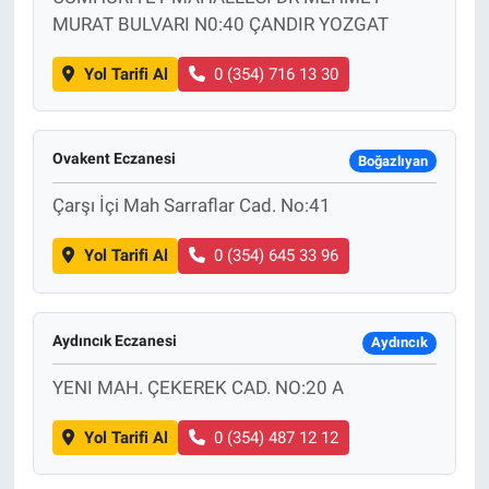
MURAT BULVARI N0:40 ÇANDIR YOZGAT
Yol Tarifi Al
0 (354) 716 13 30
Ovakent Eczanesi
Boğazlıyan
Çarşı İçi Mah Sarraflar Cad. No:41
Yol Tarifi Al
0 (354) 645 33 96
Aydıncık Eczanesi
Aydıncık
YENI MAH. ÇEKEREK CAD. NO:20 A
Yol Tarifi Al
0 (354) 487 12 12