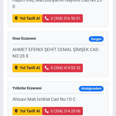
D
Yol Tarifi Al
0 (354) 516 50 01
Onur Eczanesi
Sorgun
AHMET EFENDİ ŞEHİT CEMAL ŞİMŞEK CAD.
NO:28 8
Yol Tarifi Al
0 (354) 414 03 33
Yıldızlar Eczanesi
Akdağmadeni
Ahisavi Mah.İstiklal Cad No:10 C
Yol Tarifi Al
0 (354) 314 20 06