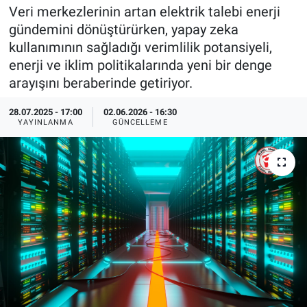
Veri merkezlerinin artan elektrik talebi enerji
EndüstriST
gündemini dönüştürürken, yapay zeka
kullanımının sağladığı verimlilik potansiyeli,
Enerjisini Üreten Fabrikalar
enerji ve iklim politikalarında yeni bir denge
arayışını beraberinde getiriyor.
Endüstri 4.0 Uygulamaları
28.07.2025 - 17:00
02.06.2026 - 16:30
YAYINLANMA
GÜNCELLEME
Ağır Sanayi Çözümleri