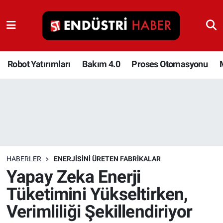
Robot Yatırımları
Bakım 4.0
Robot Yatırımları
Bakım 4.0
Proses Otomasyonu
Proses Otomasyonu
Makina
Otomasyon
HABERLER
ENERJISINI ÜRETEN FABRIKALAR
Depolama Çözümleri
Yapay Zeka Enerji
Tüketimini Yükseltirken,
İnşaat ve Malzeme
Verimliliği Şekillendiriyor
HaberOrtak