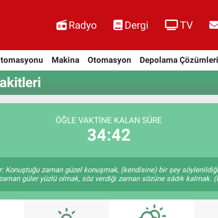
Radyo
Dergi
TV
Otomasyonu
Makina
Otomasyon
Depolama Çözümler
kitleri
ÖĞLE VAKTINE KALAN SÜRE
34:41
r: Konuştuğu zaman güzel konuşmak, (kendisine) bir şey söylenildiği
 zaman güler yüzlü olmak, söz verdiği zaman sözüne sâdık kalmak. (H