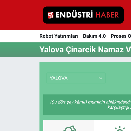
Robot Yatırımları
Robot Yatırımları
Bakım 4.0
Proses 
Bakım 4.0
Yalova Çinarcik Namaz Va
Proses Otomasyonu
Makina
YALOVA
Otomasyon
Depolama Çözümleri
(Şu dört şey kâmil) müminin ahlâkındandı
karşılaştığı
İnşaat ve Malzeme
HaberOrtak