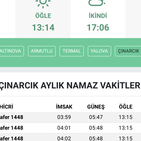
ÖĞLE
İKINDI
13:14
17:06
ALTINOVA
ARMUTLU
TERMAL
YALOVA
ÇINARCIK
ÇINARCIK AYLIK NAMAZ VAKITLER
HİCRİ
İMSAK
GÜNEŞ
ÖĞLE
afer 1448
03:59
05:47
13:15
afer 1448
04:01
05:48
13:15
afer 1448
04:02
05:48
13:15