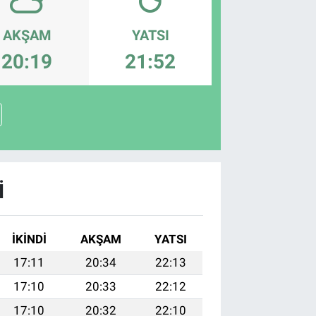
AKŞAM
YATSI
20:19
21:52
I
İKINDI
AKŞAM
YATSI
17:11
20:34
22:13
17:10
20:33
22:12
17:10
20:32
22:10