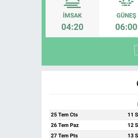
EndüstriST
İMSAK
GÜNEŞ
04:20
06:00
Enerjisini Üreten Fabrikalar
Endüstri 4.0 Uygulamaları
Ağır Sanayi Çözümleri
25 Tem Cts
11 S
26 Tem Paz
12 S
27 Tem Pts
13 S