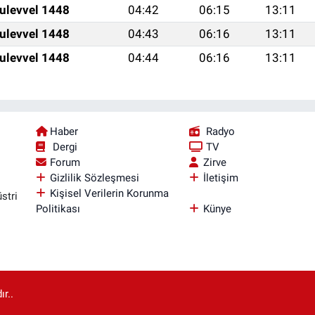
ulevvel 1448
04:42
06:15
13:11
ulevvel 1448
04:43
06:16
13:11
ulevvel 1448
04:44
06:16
13:11
Haber
Radyo
Dergi
TV
Forum
Zirve
Gizlilik Sözleşmesi
İletişim
Kişisel Verilerin Korunma
stri
Politikası
Künye
r..