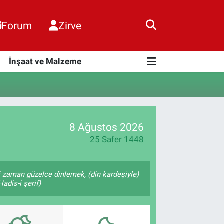
Forum
Zirve
i
İnşaat ve Malzeme
8 Ağustos 2026
25 Safer 1448
 zaman güzelce dinlemek, (din kardeşiyle)
adis-i şerif)