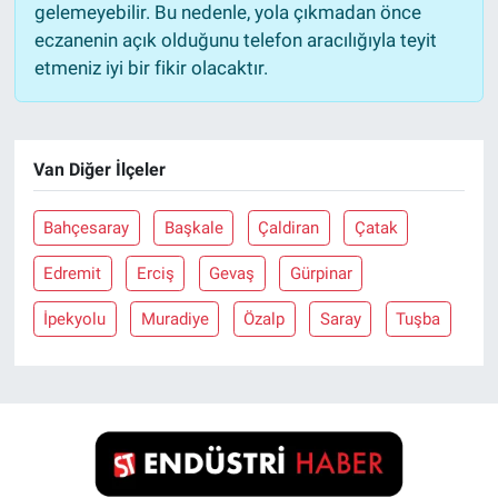
gelemeyebilir. Bu nedenle, yola çıkmadan önce
eczanenin açık olduğunu telefon aracılığıyla teyit
etmeniz iyi bir fikir olacaktır.
Van Diğer İlçeler
Bahçesaray
Başkale
Çaldiran
Çatak
Edremit
Erciş
Gevaş
Gürpinar
İpekyolu
Muradiye
Özalp
Saray
Tuşba