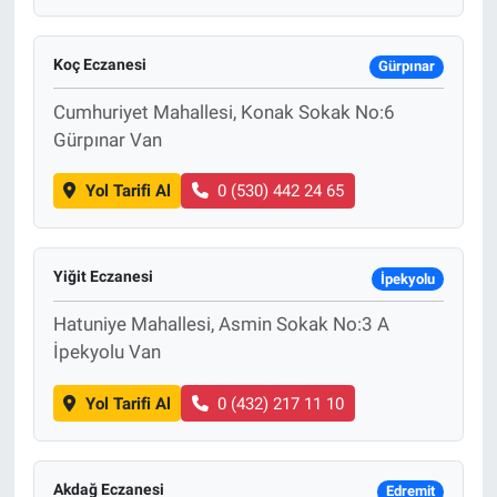
Koç Eczanesi
Gürpınar
Cumhuriyet Mahallesi, Konak Sokak No:6
Gürpınar Van
Yol Tarifi Al
0 (530) 442 24 65
Yiğit Eczanesi
İpekyolu
Hatuniye Mahallesi, Asmin Sokak No:3 A
İpekyolu Van
Yol Tarifi Al
0 (432) 217 11 10
Akdağ Eczanesi
Edremit