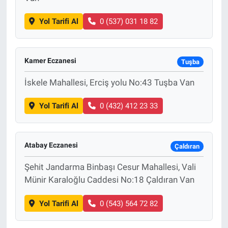
Yol Tarifi Al
0 (537) 031 18 82
Kamer Eczanesi
Tuşba
İskele Mahallesi, Erciş yolu No:43 Tuşba Van
Yol Tarifi Al
0 (432) 412 23 33
Atabay Eczanesi
Çaldıran
Şehit Jandarma Binbaşı Cesur Mahallesi, Vali
Münir Karaloğlu Caddesi No:18 Çaldıran Van
Yol Tarifi Al
0 (543) 564 72 82