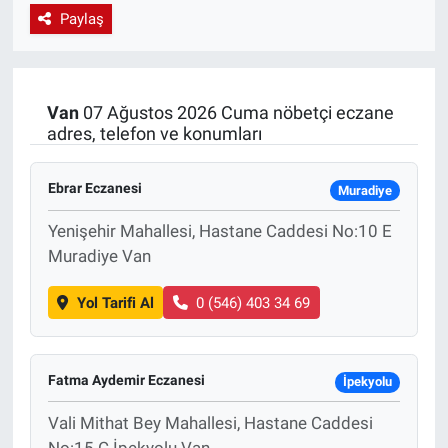
Paylaş
EndüstriST
Enerjisini Üreten Fabrikalar
Van
07 Ağustos 2026 Cuma nöbetçi eczane
adres, telefon ve konumları
Endüstri 4.0 Uygulamaları
Ağır Sanayi Çözümleri
Ebrar Eczanesi
Muradiye
Yenişehir Mahallesi, Hastane Caddesi No:10 E
Muradiye Van
Yol Tarifi Al
0 (546) 403 34 69
Fatma Aydemir Eczanesi
İpekyolu
Vali Mithat Bey Mahallesi, Hastane Caddesi
No:15 C İpekyolu Van