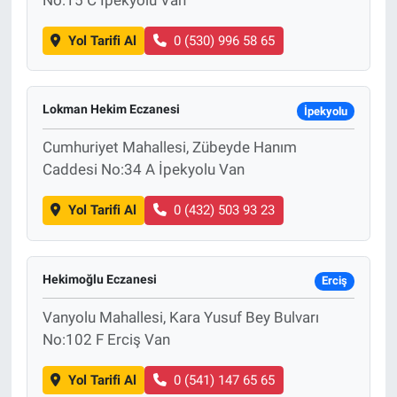
Yol Tarifi Al
0 (530) 996 58 65
Lokman Hekim Eczanesi
İpekyolu
Cumhuriyet Mahallesi, Zübeyde Hanım
Caddesi No:34 A İpekyolu Van
Yol Tarifi Al
0 (432) 503 93 23
Hekimoğlu Eczanesi
Erciş
Vanyolu Mahallesi, Kara Yusuf Bey Bulvarı
No:102 F Erciş Van
Yol Tarifi Al
0 (541) 147 65 65