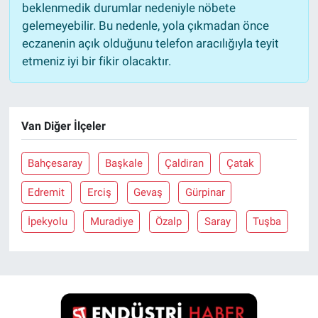
beklenmedik durumlar nedeniyle nöbete
gelemeyebilir. Bu nedenle, yola çıkmadan önce
eczanenin açık olduğunu telefon aracılığıyla teyit
etmeniz iyi bir fikir olacaktır.
Van Diğer İlçeler
Bahçesaray
Başkale
Çaldiran
Çatak
Edremit
Erciş
Gevaş
Gürpinar
İpekyolu
Muradiye
Özalp
Saray
Tuşba