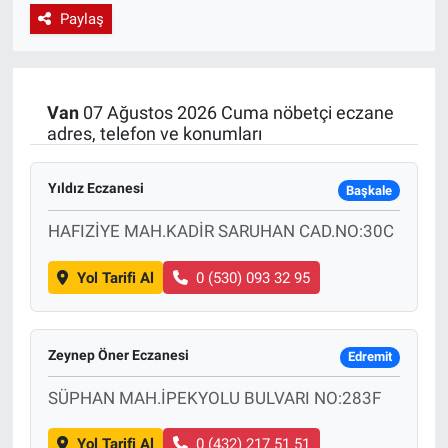
Paylaş
EndüstriST
Enerjisini Üreten Fabrikalar
Van
07 Ağustos 2026 Cuma nöbetçi eczane
adres, telefon ve konumları
Endüstri 4.0 Uygulamaları
Ağır Sanayi Çözümleri
Yıldız Eczanesi
Başkale
HAFIZİYE MAH.KADİR SARUHAN CAD.NO:30C
Yol Tarifi Al
0 (530) 093 32 95
Zeynep Öner Eczanesi
Edremit
SÜPHAN MAH.İPEKYOLU BULVARI NO:283F
Yol Tarifi Al
0 (432) 217 51 51