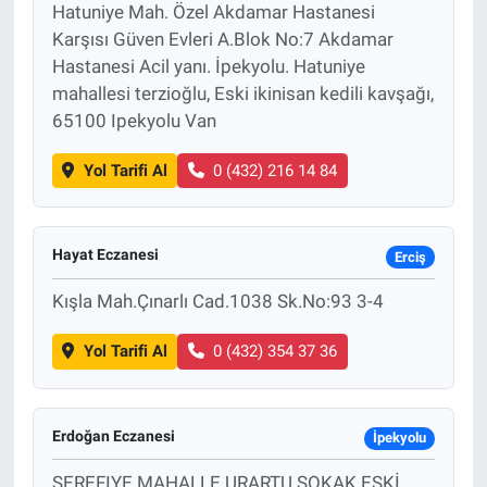
Hatuniye Mah. Özel Akdamar Hastanesi
Karşısı Güven Evleri A.Blok No:7 Akdamar
Hastanesi Acil yanı. İpekyolu. Hatuniye
mahallesi terzioğlu, Eski ikinisan kedili kavşağı,
65100 Ipekyolu Van
Yol Tarifi Al
0 (432) 216 14 84
Hayat Eczanesi
Erciş
Kışla Mah.Çınarlı Cad.1038 Sk.No:93 3-4
Yol Tarifi Al
0 (432) 354 37 36
Erdoğan Eczanesi
İpekyolu
SEREFIYE MAHALLE URARTU SOKAK ESKİ