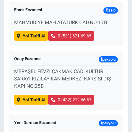
Emek Eczanesi
Özalp
MAHMUDİYE MAH.ATATÜRK CAD.NO:17B
Yol Tarifi Al
0 (531) 621 69 65
Onay Eczanesi
İpekyolu
MERAŞEL FEVZİ ÇAKMAK CAD. KÜLTÜR
SARAYI KIZILAY KAN MERKEZİ KARŞISI DIŞ
KAPI NO:25B
Yol Tarifi Al
0 (432) 212 66 67
Yenı Derman Eczanesi
İpekyolu