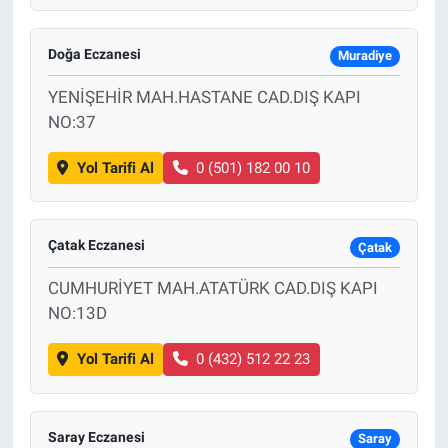
Doğa Eczanesi
Muradiye
YENİŞEHİR MAH.HASTANE CAD.DIŞ KAPI
NO:37
Yol Tarifi Al
0 (501) 182 00 10
Çatak Eczanesi
Çatak
CUMHURİYET MAH.ATATÜRK CAD.DIŞ KAPI
NO:13D
Yol Tarifi Al
0 (432) 512 22 23
Saray Eczanesi
Saray