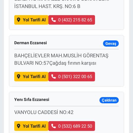
İSTANBUL HAST. KRŞ. NO:6 B
Yol Tarifi Al
0 (432) 215 82 65
Derman Eczanesi
Gevaş
BAHÇELİEVLER MAH.MUSLİH GÖRENTAŞ
BULVARI NO:57Çağdaş fırının karşısı
Yol Tarifi Al
0 (501) 322 00 65
Yenı Sıfa Eczanesi
Çaldıran
VANYOLU CADDESİ NO:42
Yol Tarifi Al
0 (532) 689 22 50