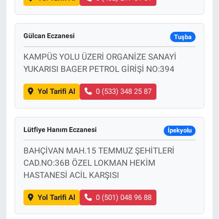
Gülcan Eczanesi
Tuşba
KAMPÜS YOLU ÜZERİ ORGANİZE SANAYİ
YUKARISI BAGER PETROL GİRİŞİ NO:394
Yol Tarifi Al
0 (533) 348 25 87
Lütfiye Hanım Eczanesi
İpekyolu
BAHÇİVAN MAH.15 TEMMUZ ŞEHİTLERİ
CAD.NO:36B ÖZEL LOKMAN HEKİM
HASTANESİ ACİL KARŞISI
Yol Tarifi Al
0 (501) 048 96 88