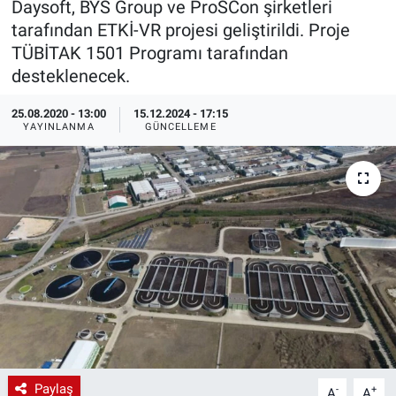
Daysoft, BYS Group ve ProSCon şirketleri
tarafından ETKİ-VR projesi geliştirildi. Proje
EndüstriST
TÜBİTAK 1501 Programı tarafından
desteklenecek.
Enerjisini Üreten Fabrikalar
25.08.2020 - 13:00
15.12.2024 - 17:15
Endüstri 4.0 Uygulamaları
YAYINLANMA
GÜNCELLEME
Ağır Sanayi Çözümleri
Paylaş
-
+
A
A