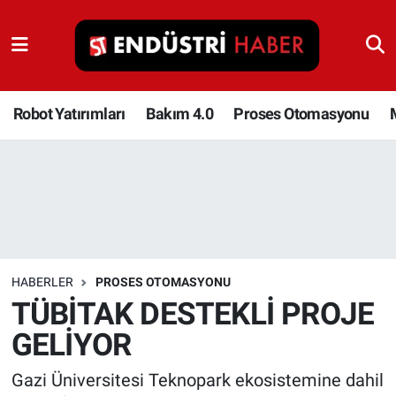
Robot Yatırımları
Bakım 4.0
Robot Yatırımları
Bakım 4.0
Proses Otomasyonu
Proses Otomasyonu
Makina
Otomasyon
HABERLER
PROSES OTOMASYONU
Depolama Çözümleri
TÜBİTAK DESTEKLİ PROJE
GELİYOR
İnşaat ve Malzeme
Gazi Üniversitesi Teknopark ekosistemine dahil
HaberOrtak