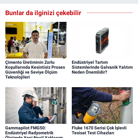
Bunlar da ilginizi çekebilir
Çimento Üretiminin Zorlu
Endüstriyel Tartım
Koşullarında Kesintisiz Proses
Sistemlerinde Galvanik Yalıtım
Güvenliği ve Seviye Ölçüm
Neden Önemlidir?
Teknolojileri
Gammapilot FMG50:
Fluke 1670 Serisi Çok İşlevli
Endüstriyel Radyometrik
Tesisat Test Cihazları
Ölçümde Yeni Nesil Yaklaşım