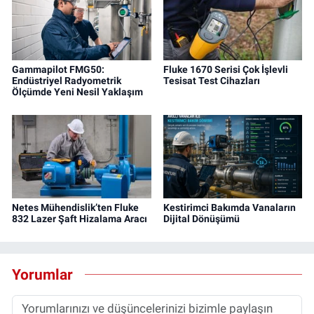
Gammapilot FMG50:
Fluke 1670 Serisi Çok İşlevli
Endüstriyel Radyometrik
Tesisat Test Cihazları
Ölçümde Yeni Nesil Yaklaşım
Netes Mühendislik’ten Fluke
Kestirimci Bakımda Vanaların
832 Lazer Şaft Hizalama Aracı
Dijital Dönüşümü
Yorumlar