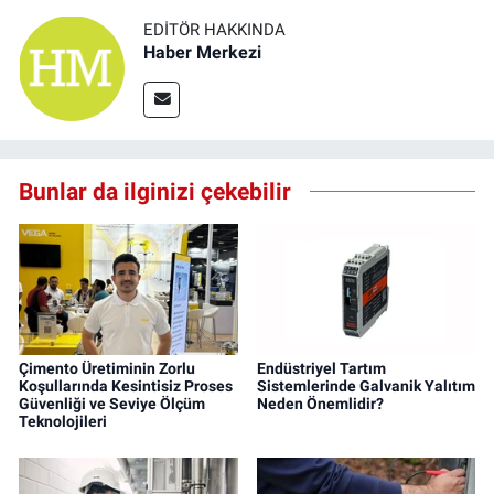
EDITÖR HAKKINDA
Haber Merkezi
Bunlar da ilginizi çekebilir
Çimento Üretiminin Zorlu
Endüstriyel Tartım
Koşullarında Kesintisiz Proses
Sistemlerinde Galvanik Yalıtım
Güvenliği ve Seviye Ölçüm
Neden Önemlidir?
Teknolojileri