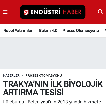
Robot Yatırımları
Bakım 4.0
Robot Yatırımları
Bakım 4.0
Proses Otomasyonu
Proses Otomasyonu
Makina
Otomasyon
HABERLER
PROSES OTOMASYONU
Depolama Çözümleri
TRAKYA’NIN İLK BİYOLOJİK
ARTIRMA TESİSİ
İnşaat ve Malzeme
Lüleburgaz Belediyesi’nin 2013 yılında hizmete
HaberOrtak