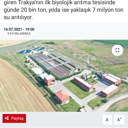
giren Trakya’nın ilk biyolojik arıtma tesisinde
günde 20 bin ton, yılda ise yaklaşık 7 milyon ton
EndüstriST
su arıtılıyor.
Enerjisini Üreten Fabrikalar
16.07.2021 - 19:00
YAYINLANMA
Endüstri 4.0 Uygulamaları
Ağır Sanayi Çözümleri
Paylaş
-
+
A
A