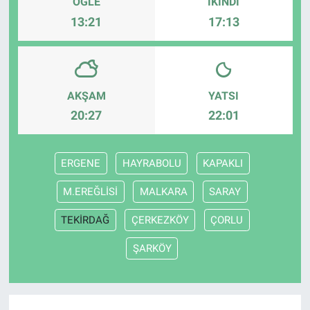
ÖĞLE
İKINDI
13:21
17:13
AKŞAM
YATSI
20:27
22:01
ERGENE
HAYRABOLU
KAPAKLI
M.EREĞLİSİ
MALKARA
SARAY
TEKİRDAĞ
ÇERKEZKÖY
ÇORLU
ŞARKÖY