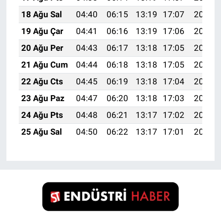
18 Ağu Sal
04:40
06:15
13:19
17:07
20:12
19 Ağu Çar
04:41
06:16
13:19
17:06
20:11
20 Ağu Per
04:43
06:17
13:18
17:05
20:10
21 Ağu Cum
04:44
06:18
13:18
17:05
20:08
22 Ağu Cts
04:45
06:19
13:18
17:04
20:07
23 Ağu Paz
04:47
06:20
13:18
17:03
20:05
24 Ağu Pts
04:48
06:21
13:17
17:02
20:04
25 Ağu Sal
04:50
06:22
13:17
17:01
20:02