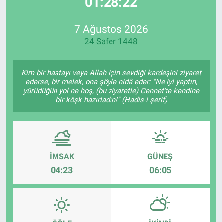
01:28:22
EndüstriST
7 Ağustos 2026
24 Safer 1448
Enerjisini Üreten Fabrikalar
Endüstri 4.0 Uygulamaları
Kim bir hastayı veya Allah için sevdiği kardeşini ziyaret
ederse, bir melek, ona şöyle nidâ eder: "Ne iyi yaptın,
yürüdüğün yol ne hoş, (bu ziyaretle) Cennet'te kendine
Ağır Sanayi Çözümleri
bir köşk hazırladın!" (Hadis-i şerif)
İMSAK
GÜNEŞ
04:23
06:05