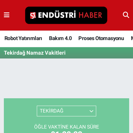
Robot Yatırımları
Bakım 4.0
Robot Yatırımları
Bakım 4.0
Proses Otomasyonu
Tekirdağ Namaz Vakitleri
Proses Otomasyonu
Makina
Otomasyon
Depolama Çözümleri
TEKİRDAĞ
İnşaat ve Malzeme
ÖĞLE VAKTINE KALAN SÜRE
HaberOrtak