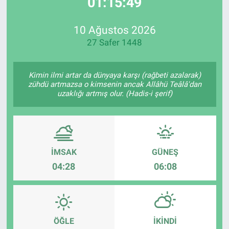
01:15:49
EndüstriST
10 Ağustos 2026
27 Safer 1448
Enerjisini Üreten Fabrikalar
Endüstri 4.0 Uygulamaları
Kimin ilmi artar da dünyaya karşı (rağbeti azalarak)
zühdü artmazsa o kimsenin ancak Allâhü Teâlâ'dan
uzaklığı artmış olur. (Hadis-i şerif)
Ağır Sanayi Çözümleri
İMSAK
GÜNEŞ
04:28
06:08
ÖĞLE
İKINDI