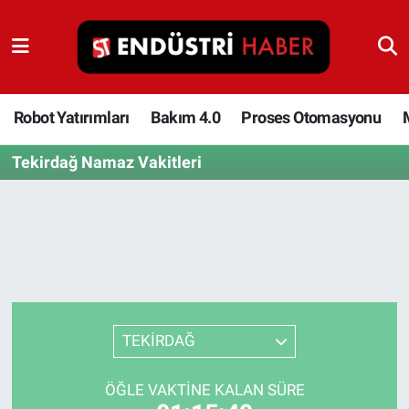
Robot Yatırımları
Bakım 4.0
Robot Yatırımları
Bakım 4.0
Proses Otomasyonu
Tekirdağ Namaz Vakitleri
Proses Otomasyonu
Makina
Otomasyon
Depolama Çözümleri
TEKİRDAĞ
İnşaat ve Malzeme
ÖĞLE VAKTINE KALAN SÜRE
HaberOrtak