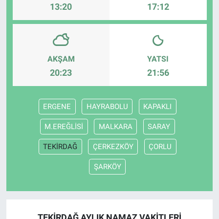
13:20
17:12
AKŞAM
YATSI
20:23
21:56
ERGENE
HAYRABOLU
KAPAKLI
M.EREĞLİSİ
MALKARA
SARAY
TEKİRDAĞ
ÇERKEZKÖY
ÇORLU
ŞARKÖY
TEKİRDAĞ AYLIK NAMAZ VAKITLERI