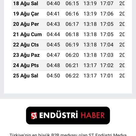
18 Ağu Sal
04:40
06:15
13:19
17:07
20:12
19 Ağu Çar
04:41
06:16
13:19
17:06
20:11
20 Ağu Per
04:43
06:17
13:18
17:05
20:10
21 Ağu Cum
04:44
06:18
13:18
17:05
20:08
22 Ağu Cts
04:45
06:19
13:18
17:04
20:07
23 Ağu Paz
04:47
06:20
13:18
17:03
20:05
24 Ağu Pts
04:48
06:21
13:17
17:02
20:04
25 Ağu Sal
04:50
06:22
13:17
17:01
20:02
Türkiye'nin en büyük B2B medyası olan ST Endüstri Medya