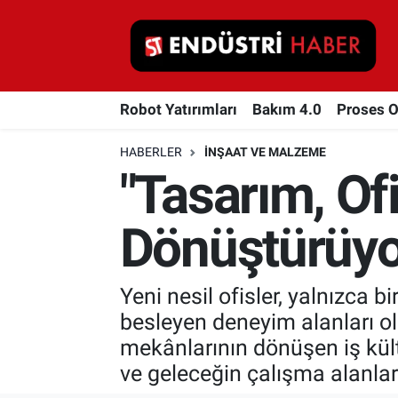
Robot Yatırımları
Robot Yatırımları
Bakım 4.0
Proses 
Bakım 4.0
HABERLER
İNŞAAT VE MALZEME
Proses Otomasyonu
"Tasarım, Of
Makina
Dönüştürüyo
Otomasyon
Yeni nesil ofisler, yalnızca 
Depolama Çözümleri
besleyen deneyim alanları ol
İnşaat ve Malzeme
mekânlarının dönüşen iş kül
ve geleceğin çalışma alanlar
HaberOrtak