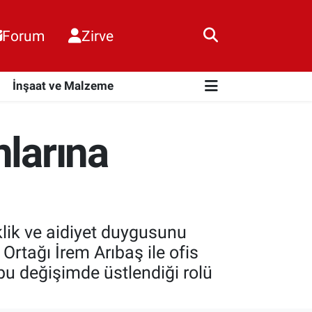
Forum
Zirve
i
İnşaat ve Malzeme
nlarına
eklik ve aidiyet duygusunu
Ortağı İrem Arıbaş ile ofis
bu değişimde üstlendiği rolü