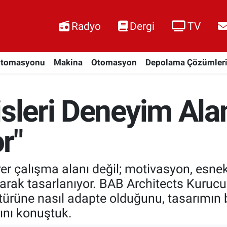
Radyo
Dergi
TV
Otomasyonu
Makina
Otomasyon
Depolama Çözümler
isleri Deneyim Ala
r"
birer çalışma alanı değil; motivasyon, esn
arak tasarlanıyor. BAB Architects Kurucu 
türüne nasıl adapte olduğunu, tasarımın 
ını konuştuk.