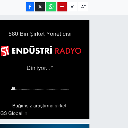
-
+
A
A