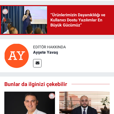
“Ürünlerimizin Dayanıklılığı ve
Kullanıcı Dostu Yazılımlar En
Büyük Gücümüz”
EDITÖR HAKKINDA
Ayşete Yavaş
Bunlar da ilginizi çekebilir