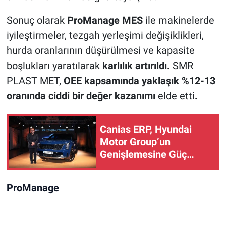
Sonuç olarak
ProManage MES
ile
makinelerde
iyileştirmeler, tezgah yerleşimi değişiklikleri,
hurda oranlarının düşürülmesi ve kapasite
boşlukları yaratılarak
karlılık artırıldı.
SMR
PLAST MET,
OEE kapsamında yaklaşık %12-13
oranında ciddi bir değer kazanımı
elde etti
.
Canias ERP, Hyundai
Motor Group’un
Genişlemesine Güç
Katıyor
ProManage