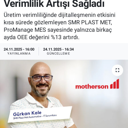
Verimlilik Artışı Sağladı
EndüstriST
Üretim verimliliğinde dijitalleşmenin etkisini
kısa sürede gözlemleyen SMR PLAST MET,
Enerjisini Üreten Fabrikalar
ProManage MES sayesinde yalnızca birkaç
ayda OEE değerini %13 artırdı.
Endüstri 4.0 Uygulamaları
24.11.2025 - 16:00
24.11.2025 - 16:34
Ağır Sanayi Çözümleri
YAYINLANMA
GÜNCELLEME