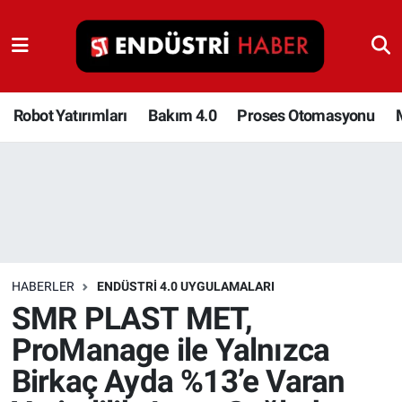
Robot Yatırımları
Bakım 4.0
Robot Yatırımları
Bakım 4.0
Proses Otomasyonu
Proses Otomasyonu
Makina
Otomasyon
HABERLER
ENDÜSTRI 4.0 UYGULAMALARI
Depolama Çözümleri
SMR PLAST MET,
ProManage ile Yalnızca
İnşaat ve Malzeme
Birkaç Ayda %13’e Varan
HaberOrtak