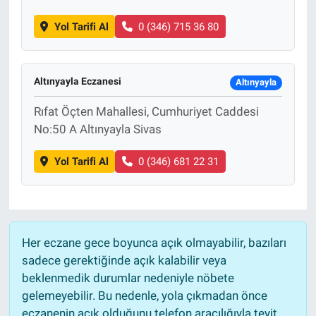
Yol Tarifi Al
0 (346) 715 36 80
Altınyayla Eczanesi
Altınyayla
Rıfat Öçten Mahallesi, Cumhuriyet Caddesi
No:50 A Altınyayla Sivas
Yol Tarifi Al
0 (346) 681 22 31
Her eczane gece boyunca açık olmayabilir, bazıları
sadece gerektiğinde açık kalabilir veya
beklenmedik durumlar nedeniyle nöbete
gelemeyebilir. Bu nedenle, yola çıkmadan önce
eczanenin açık olduğunu telefon aracılığıyla teyit