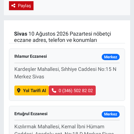
Paylaş
EndüstriST
Enerjisini Üreten Fabrikalar
Sivas
10 Ağustos 2026 Pazartesi nöbetçi
eczane adres, telefon ve konumları
Endüstri 4.0 Uygulamaları
Ağır Sanayi Çözümleri
Ihlamur Eczanesi
Merkez
Kardeşler Mahallesi, Sıhhiye Caddesi No:15 N
Merkez Sivas
Yol Tarifi Al
0 (346) 502 82 02
Ertuğrul Eczanesi
Merkez
Kızılırmak Mahallesi, Kemal İbni Hümam
Caddesi, Anadolu apt. No:18 D Merkez Sivas