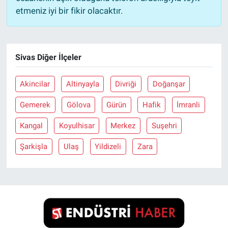
etmeniz iyi bir fikir olacaktır.
Sivas Diğer İlçeler
Akincilar
Altinyayla
Divriği
Doğanşar
Gemerek
Gölova
Gürün
Hafik
İmranli
Kangal
Koyulhisar
Merkez
Suşehri
Şarkişla
Ulaş
Yildizeli
Zara