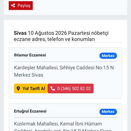
Paylaş
EndüstriST
Enerjisini Üreten Fabrikalar
Sivas
10 Ağustos 2026 Pazartesi nöbetçi
eczane adres, telefon ve konumları
Endüstri 4.0 Uygulamaları
Ağır Sanayi Çözümleri
Ihlamur Eczanesi
Merkez
Kardeşler Mahallesi, Sıhhiye Caddesi No:15 N
Merkez Sivas
Yol Tarifi Al
0 (346) 502 82 02
Ertuğrul Eczanesi
Merkez
Kızılırmak Mahallesi, Kemal İbni Hümam
Caddesi, Anadolu apt. No:18 D Merkez Sivas