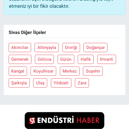
etmeniz iyi bir fikir olacaktır.
Sivas Diğer İlçeler
Akincilar
Altinyayla
Divriği
Doğanşar
Gemerek
Gölova
Gürün
Hafik
İmranli
Kangal
Koyulhisar
Merkez
Suşehri
Şarkişla
Ulaş
Yildizeli
Zara