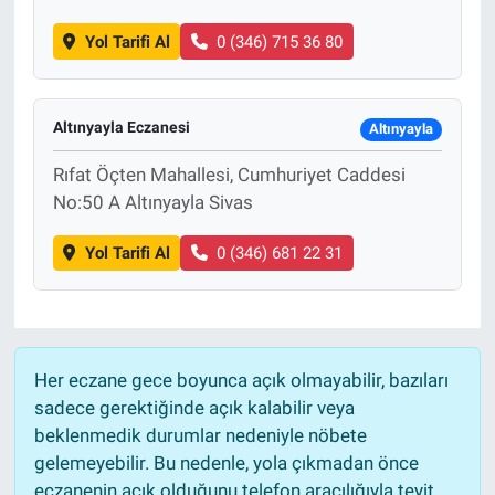
Yol Tarifi Al
0 (346) 715 36 80
Altınyayla Eczanesi
Altınyayla
Rıfat Öçten Mahallesi, Cumhuriyet Caddesi
No:50 A Altınyayla Sivas
Yol Tarifi Al
0 (346) 681 22 31
Her eczane gece boyunca açık olmayabilir, bazıları
sadece gerektiğinde açık kalabilir veya
beklenmedik durumlar nedeniyle nöbete
gelemeyebilir. Bu nedenle, yola çıkmadan önce
eczanenin açık olduğunu telefon aracılığıyla teyit