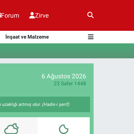
Forum
Zirve
i
İnşaat ve Malzeme
6 Ağustos 2026
23 Safer 1448
zaklığı artmış olur. (Hadis-i şerif)