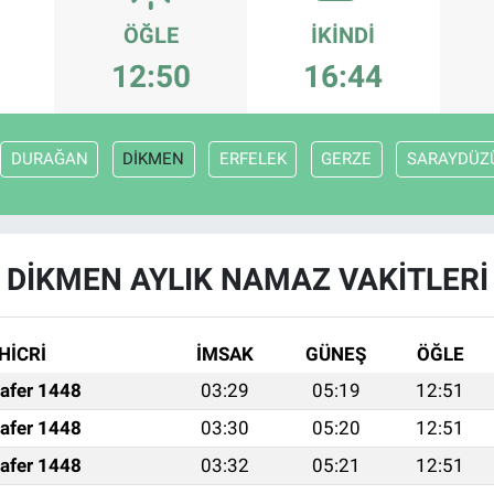
ÖĞLE
İKINDI
12:50
16:44
DURAĞAN
DİKMEN
ERFELEK
GERZE
SARAYDÜZ
DİKMEN AYLIK NAMAZ VAKITLERI
HİCRİ
İMSAK
GÜNEŞ
ÖĞLE
afer 1448
03:29
05:19
12:51
afer 1448
03:30
05:20
12:51
afer 1448
03:32
05:21
12:51