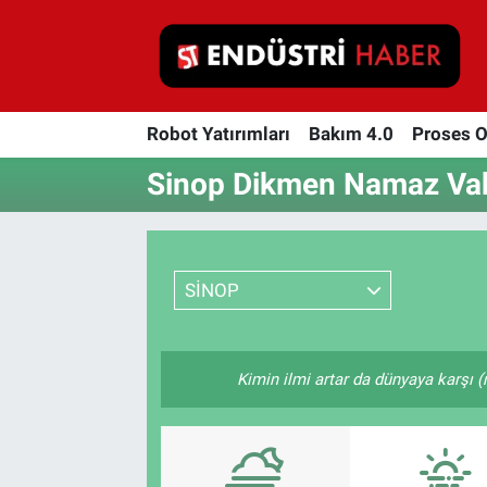
Robot Yatırımları
Robot Yatırımları
Bakım 4.0
Proses 
Bakım 4.0
Sinop Dikmen Namaz Vaki
Proses Otomasyonu
Makina
SİNOP
Otomasyon
Depolama Çözümleri
Kimin ilmi artar da dünyaya karşı (
İnşaat ve Malzeme
HaberOrtak