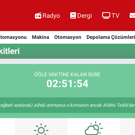
Radyo
Dergi
TV
Otomasyonu
Makina
Otomasyon
Depolama Çözümler
tleri
ÖĞLE VAKTINE KALAN SÜRE
02:51:53
rağbeti azalarak) zühdü artmazsa o kimsenin ancak Allâhü Teâlâ'dan u