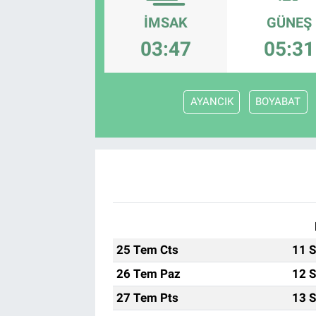
İMSAK
GÜNEŞ
EndüstriST
03:47
05:31
Enerjisini Üreten Fabrikalar
Endüstri 4.0 Uygulamaları
AYANCIK
BOYABAT
Ağır Sanayi Çözümleri
25 Tem Cts
11 S
26 Tem Paz
12 S
27 Tem Pts
13 S