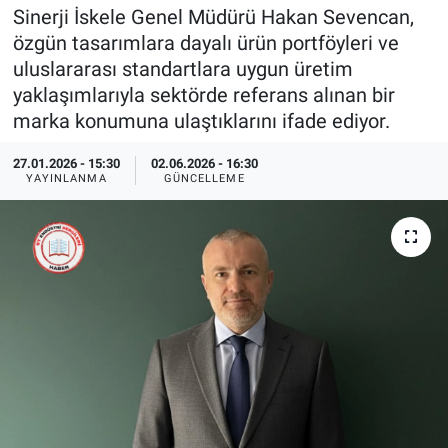
Sinerji İskele Genel Müdürü Hakan Sevencan,
EndüstriST
özgün tasarımlara dayalı ürün portföyleri ve
uluslararası standartlara uygun üretim
Enerjisini Üreten Fabrikalar
yaklaşımlarıyla sektörde referans alınan bir
marka konumuna ulaştıklarını ifade ediyor.
Endüstri 4.0 Uygulamaları
27.01.2026 - 15:30
02.06.2026 - 16:30
YAYINLANMA
GÜNCELLEME
Ağır Sanayi Çözümleri