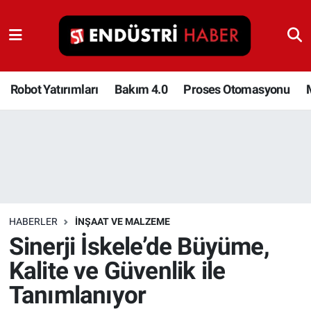
Robot Yatırımları
Bakım 4.0
Robot Yatırımları
Bakım 4.0
Proses Otomasyonu
Proses Otomasyonu
Makina
Otomasyon
HABERLER
İNŞAAT VE MALZEME
Depolama Çözümleri
Sinerji İskele’de Büyüme,
Kalite ve Güvenlik ile
İnşaat ve Malzeme
Tanımlanıyor
HaberOrtak