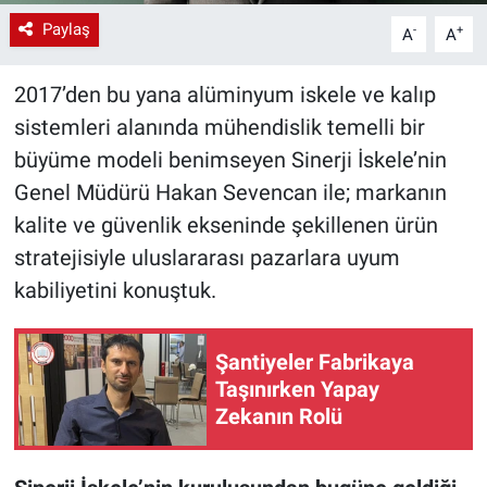
Paylaş
-
+
A
A
2017’den bu yana alüminyum iskele ve kalıp
sistemleri alanında mühendislik temelli bir
büyüme modeli benimseyen Sinerji İskele’nin
Genel Müdürü Hakan Sevencan ile; markanın
kalite ve güvenlik ekseninde şekillenen ürün
stratejisiyle uluslararası pazarlara uyum
kabiliyetini konuştuk.
Şantiyeler Fabrikaya
Taşınırken Yapay
Zekanın Rolü