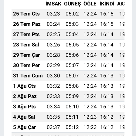
İMSAK
GÜNEŞ
ÖĞLE
İKINDI
AKŞAM
25 Tem Cts
03:23
05:02
12:24
16:15
19:35
26 Tem Paz
03:24
05:03
12:24
16:15
19:35
27 Tem Pts
03:25
05:04
12:24
16:14
19:34
28 Tem Sal
03:26
05:05
12:24
16:14
19:33
29 Tem Çar
03:28
05:06
12:24
16:14
19:32
30 Tem Per
03:29
05:07
12:24
16:14
19:31
31 Tem Cum
03:30
05:07
12:24
16:13
19:30
1 Ağu Cts
03:32
05:08
12:24
16:13
19:29
2 Ağu Paz
03:33
05:09
12:24
16:13
19:28
3 Ağu Pts
03:34
05:10
12:24
16:13
19:27
4 Ağu Sal
03:35
05:11
12:23
16:12
19:26
5 Ağu Çar
03:37
05:12
12:23
16:12
19:25