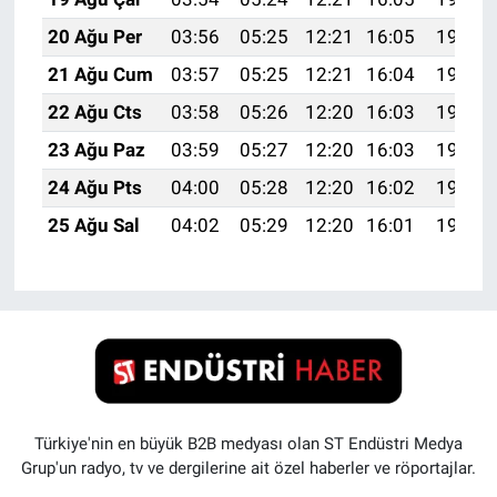
20 Ağu Per
03:56
05:25
12:21
16:05
19:07
21 Ağu Cum
03:57
05:25
12:21
16:04
19:06
22 Ağu Cts
03:58
05:26
12:20
16:03
19:04
23 Ağu Paz
03:59
05:27
12:20
16:03
19:03
24 Ağu Pts
04:00
05:28
12:20
16:02
19:02
25 Ağu Sal
04:02
05:29
12:20
16:01
19:00
Türkiye'nin en büyük B2B medyası olan ST Endüstri Medya
Grup'un radyo, tv ve dergilerine ait özel haberler ve röportajlar.