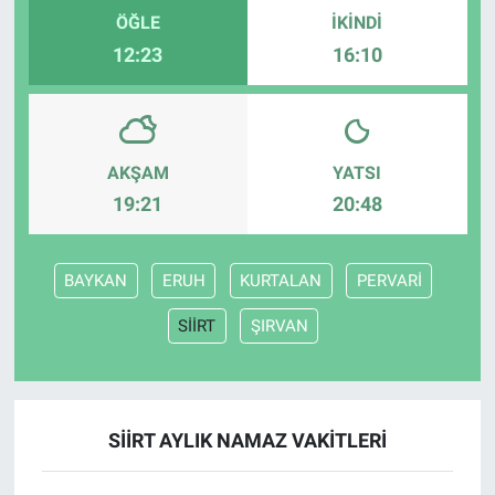
ÖĞLE
İKINDI
12:23
16:10
AKŞAM
YATSI
19:21
20:48
BAYKAN
ERUH
KURTALAN
PERVARİ
SİİRT
ŞIRVAN
SİİRT AYLIK NAMAZ VAKITLERI