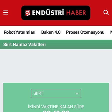
Robot Yatırımları
Bakım 4.0
Robot Yatırımları
Bakım 4.0
Proses Otomasyonu
Siirt Namaz Vakitleri
Proses Otomasyonu
Makina
Otomasyon
Depolama Çözümleri
SİİRT
İnşaat ve Malzeme
İKINDI VAKTINE KALAN SÜRE
HaberOrtak