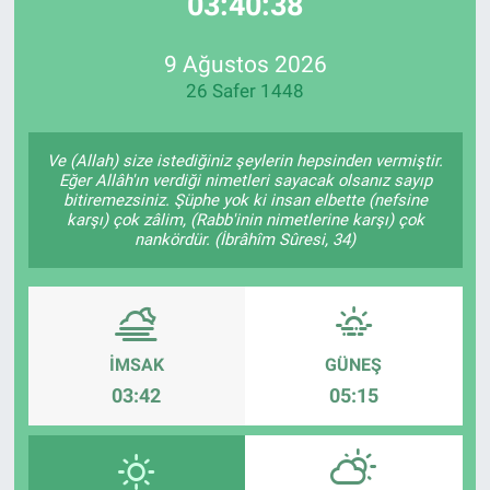
03:40:37
EndüstriST
9 Ağustos 2026
26 Safer 1448
Enerjisini Üreten Fabrikalar
Endüstri 4.0 Uygulamaları
Ve (Allah) size istediğiniz şeylerin hepsinden vermiştir.
Eğer Allâh'ın verdiği nimetleri sayacak olsanız sayıp
bitiremezsiniz. Şüphe yok ki insan elbette (nefsine
Ağır Sanayi Çözümleri
karşı) çok zâlim, (Rabb'inin nimetlerine karşı) çok
nankördür. (İbrâhîm Sûresi, 34)
İMSAK
GÜNEŞ
03:42
05:15