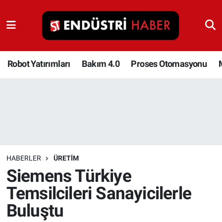
Robot Yatırımları
Bakım 4.0
Robot Yatırımları
Bakım 4.0
Proses Otomasyonu
Proses Otomasyonu
Makina
Otomasyon
HABERLER
ÜRETIM
Depolama Çözümleri
Siemens Türkiye
Temsilcileri Sanayicilerle
İnşaat ve Malzeme
Buluştu
HaberOrtak