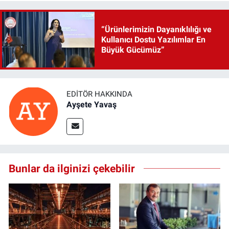
“Ürünlerimizin Dayanıklılığı ve
Kullanıcı Dostu Yazılımlar En
Büyük Gücümüz”
EDITÖR HAKKINDA
Ayşete Yavaş
Bunlar da ilginizi çekebilir