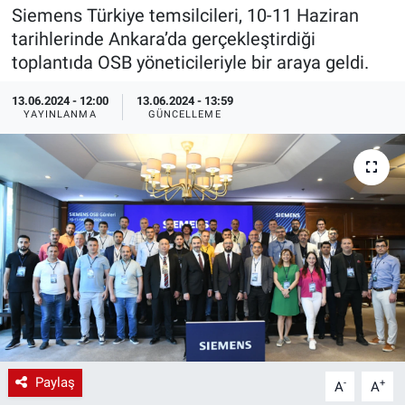
Siemens Türkiye temsilcileri, 10-11 Haziran
EndüstriST
tarihlerinde Ankara’da gerçekleştirdiği
toplantıda OSB yöneticileriyle bir araya geldi.
Enerjisini Üreten Fabrikalar
13.06.2024 - 12:00
13.06.2024 - 13:59
YAYINLANMA
GÜNCELLEME
Endüstri 4.0 Uygulamaları
Ağır Sanayi Çözümleri
Paylaş
-
+
A
A