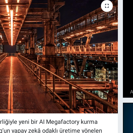
rliğiyle yeni bir AI Megafactory kurma
g’un yapay zekâ odaklı üretime yönelen