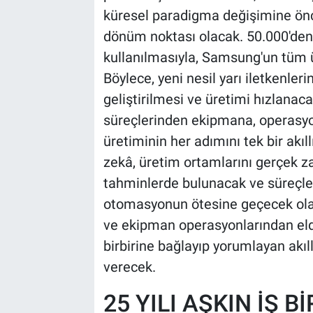
küresel paradigma değişimine önc
dönüm noktası olacak. 50.000'de
kullanılmasıyla, Samsung'un tüm 
Böylece, yeni nesil yarı iletkenleri
geliştirilmesi ve üretimi hızlana
süreçlerinden ekipmana, operasyon
üretiminin her adımını tek bir akı
zekâ, üretim ortamlarını gerçek za
tahminlerde bulunacak ve süreçle
otomasyonun ötesine geçecek olan
ve ekipman operasyonlarından el
birbirine bağlayıp yorumlayan akıl
verecek.
25 YILI AŞKIN İŞ B