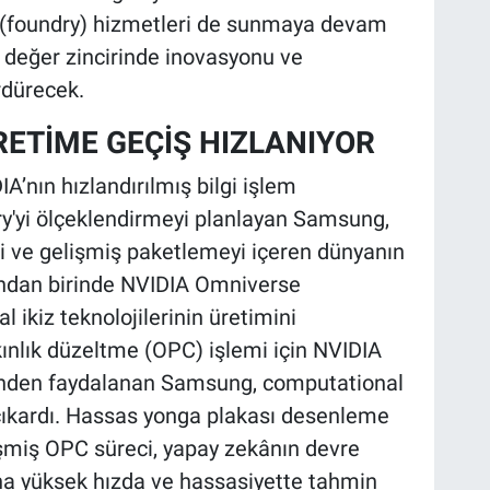
i (foundry) hizmetleri de sunmaya devam
değer zincirinde inovasyonu ve
rdürecek.
RETİME GEÇİŞ HIZLANIYOR
A’nın hızlandırılmış bilgi işlem
ory'yi ölçeklendirmeyi planlayan Samsung,
timi ve gelişmiş paketlemeyi içeren dünyanın
rından birinde NVIDIA Omniverse
l ikiz teknolojilerinin üretimini
kınlık düzeltme (OPC) işlemi için NVIDIA
inden faydalanan Samsung, computational
 çıkardı. Hassas yonga plakası desenleme
lişmiş OPC süreci, yapay zekânın devre
ha yüksek hızda ve hassasiyette tahmin