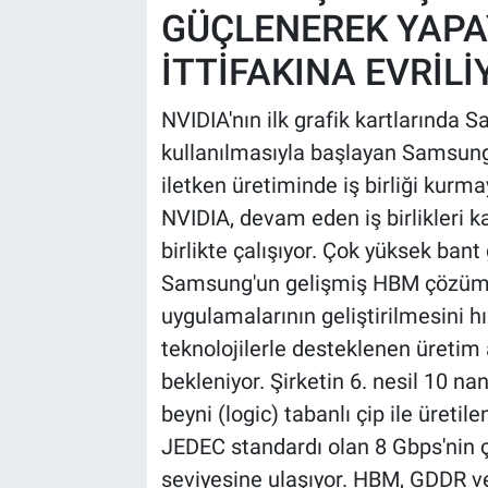
GÜÇLENEREK YAPAY
İTTİFAKINA EVRİLİ
NVIDIA'nın ilk grafik kartlarınd
kullanılmasıyla başlayan Samsung ve
iletken üretiminde iş birliği ku
NVIDIA, devam eden iş birlikler
birlikte çalışıyor. Çok yüksek bant 
Samsung'un gelişmiş HBM çözümle
uygulamalarının geliştirilmesini 
teknolojilerle desteklenen üretim a
bekleniyor. Şirketin 6. nesil 10 
beyni (logic) tabanlı çip ile üre
JEDEC standardı olan 8 Gbps'nin 
seviyesine ulaşıyor. HBM, GDDR v