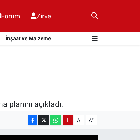
Forum
Zirve
i
İnşaat ve Malzeme
a planını açıkladı.
-
+
A
A