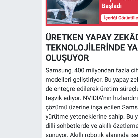
Başladı
İçeriği Görüntül
ÜRETKEN YAPAY ZEKÂ
TEKNOLOJİLERİNDE YA
OLUŞUYOR
Samsung, 400 milyondan fazla ciha
modelleri geliştiriyor. Bu yapay ze
de entegre edilerek üretim süreçle
teşvik ediyor. NVIDIA’nın hızlandı
çözümü üzerine inşa edilen Samsu
yürütme yeteneklerine sahip. Bu y
dilli sohbetlerde ve akıllı özetl
sunuyor. Akıllı robotik alanında