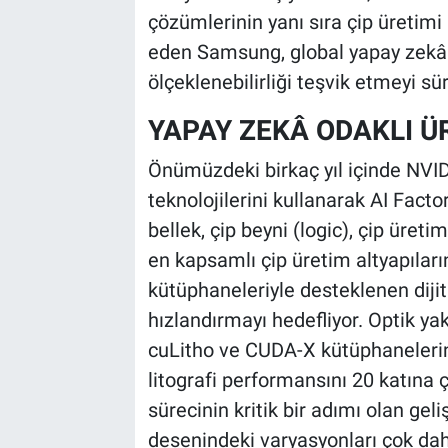
çözümlerinin yanı sıra çip üretim
eden Samsung, global yapay zekâ 
ölçeklenebilirliği teşvik etmeyi sü
YAPAY ZEKÂ ODAKLI Ü
Önümüzdeki birkaç yıl içinde NVIDI
teknolojilerini kullanarak AI Fact
bellek, çip beyni (logic), çip üre
en kapsamlı çip üretim altyapıla
kütüphaneleriyle desteklenen dijita
hızlandırmayı hedefliyor. Optik ya
cuLitho ve CUDA-X kütüphaneler
litografi performansını 20 katına
sürecinin kritik bir adımı olan ge
desenindeki varyasyonları çok da