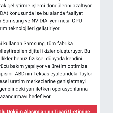
k geliştirme işlemi döngülerini azaltıyor.
DA) konusunda ise bu alanda faaliyet
pan Samsung ve NVIDIA, yeni nesil GPU
m teknolojileri geliştiriyor.
i kullanan Samsung, tüm fabrika
eştirebilen dijital ikizler oluşturuyor. Bu
likler henüz fiziksel dünyada kendini
rücü bakım yapılıyor ve üretim optimize
apısını, ABD'nin Teksas eyaletindeki Taylor
üresel üretim merkezlerine genişletmeyi
 genelindeki yarı iletken operasyonlarına
kazandırmayı hedefliyor.
lu Döküm Alaşımlarının Ticari Üretimine