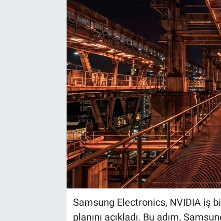
EndüstriST
Enerjisini Üreten Fabrikalar
Endüstri 4.0 Uygulamaları
Ağır Sanayi Çözümleri
Samsung Electronics, NVIDIA iş bi
planını açıkladı. Bu adım, Samsun