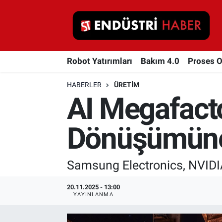
Robot Yatırımları
Robot Yatırımları
Bakım 4.0
Proses 
Bakım 4.0
HABERLER
ÜRETIM
Proses Otomasyonu
AI Megafacto
Makina
Dönüşümüne
Otomasyon
Samsung Electronics, NVIDIA 
Depolama Çözümleri
20.11.2025 - 13:00
İnşaat ve Malzeme
YAYINLANMA
HaberOrtak