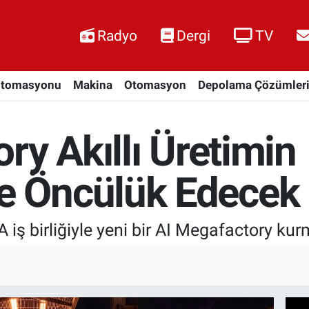
Radyo
Dergi
TV
Otomasyonu
Makina
Otomasyon
Depolama Çözümler
ry Akıllı Üretimin
 Öncülük Edecek
iş birliğiyle yeni bir AI Megafactory kurm