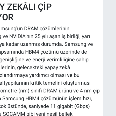
 ZEKÂLI ÇİP
YOR
a Samsung'un DRAM çözümlerinin
 NVIDIA’nın 25 yılı aşan iş birliği, yarı
rmaya kadar uzanmış durumda. Samsung ve
i kapsamında HBM4 çözümü üzerinde de
genişliğine ve enerji verimliliğine sahip
rinin, gelecekteki yapay zekâ
hızlandırmaya yardımcı olması ve bu
ltyapılarının kritik temelini oluşturması
nanometre (nm) sınıfı DRAM ürünü ve 4 nm çip
tilen Samsung HBM4 çözümünün işlem hızı,
çok üstünde, saniyede 11 gigabit (Gbps)
e SOCAMM gibi yeni nesil bellek