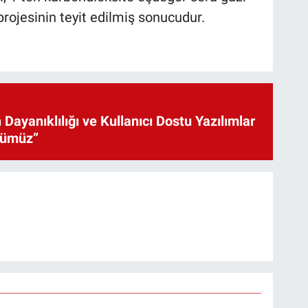
m projesinin teyit edilmiş sonucudur.
 Dayanıklılığı ve Kullanıcı Dostu Yazılımlar
cümüz”