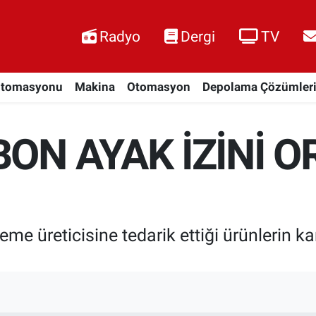
Radyo
Dergi
TV
Otomasyonu
Makina
Otomasyon
Depolama Çözümler
BON AYAK İZİNİ 
me üreticisine tedarik ettiği ürünlerin k