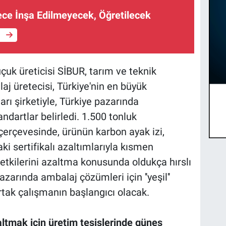
ce İnşa Edilmeyecek, Öğretilecek
e
çuk üreticisi SİBUR, tarım ve teknik
aj üretecisi, Türkiye'nin en büyük
arı şirketiyle, Türkiye pazarında
tandartlar belirledi. 1.500 tonluk
 çerçevesinde, ürünün karbon ayak izi,
i sertifikalı azaltımlarıyla kısmen
m etkilerini azaltma konusunda oldukça hırslı
azarında ambalaj çözümleri için ''yeşil''
rtak çalışmanın başlangıcı olacak.
altmak için üretim tesislerinde güneş