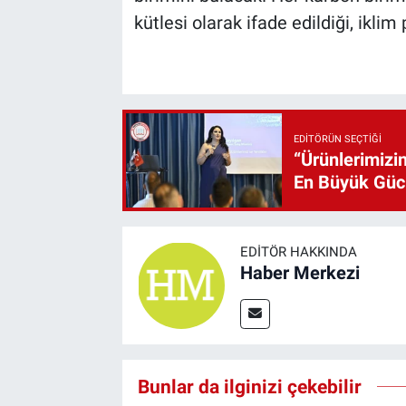
kütlesi olarak ifade edildiği, ikli
EDITÖRÜN SEÇTIĞI
“Ürünlerimizin
En Büyük Gü
EDITÖR HAKKINDA
Haber Merkezi
Bunlar da ilginizi çekebilir