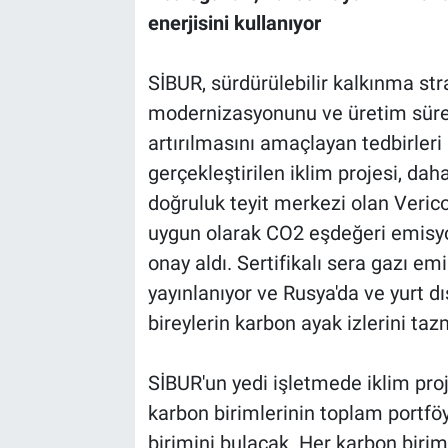
enerjisini kullanıyor
SİBUR, sürdürülebilir kalkınma stra
modernizasyonunu ve üretim süreçl
artırılmasını amaçlayan tedbirleri
gerçekleştirilen iklim projesi, da
doğruluk teyit merkezi olan Veric
uygun olarak CO2 eşdeğeri emisyon
onay aldı. Sertifikalı sera gazı em
yayınlanıyor ve Rusya'da ve yurt dı
bireylerin karbon ayak izlerini ta
SİBUR'un yedi işletmede iklim pro
karbon birimlerinin toplam portföy
birimini bulacak. Her karbon birim