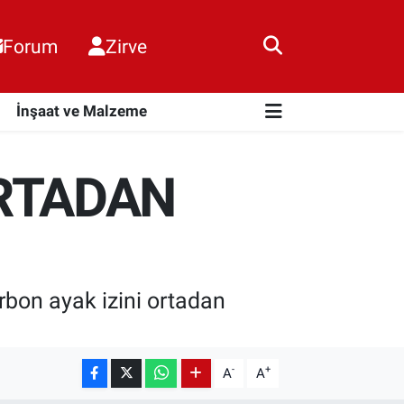
Forum
Zirve
i
İnşaat ve Malzeme
ORTADAN
arbon ayak izini ortadan
-
+
A
A