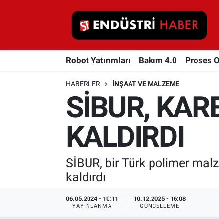
Robot Yatırımları
Robot Yatırımları
Bakım 4.0
Proses 
Bakım 4.0
HABERLER
İNŞAAT VE MALZEME
Proses Otomasyonu
SİBUR, KAR
Makina
KALDIRDI
Otomasyon
SİBUR, bir Türk polimer malze
Depolama Çözümleri
kaldırdı
İnşaat ve Malzeme
06.05.2024 - 10:11
10.12.2025 - 16:08
YAYINLANMA
GÜNCELLEME
HaberOrtak