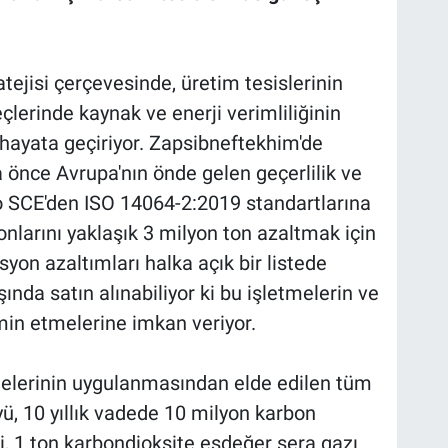
tejisi çerçevesinde, üretim tesislerinin
erinde kaynak ve enerji verimliliğinin
 hayata geçiriyor. Zapsibneftekhim'de
ha önce Avrupa'nın önde gelen geçerlilik ve
o SCE'den ISO 14064-2:2019 standartlarına
larını yaklaşık 3 milyon ton azaltmak için
isyon azaltımları halka açık bir listede
şında satın alınabiliyor ki bu işletmelerin ve
zmin etmelerine imkan veriyor.
jelerinin uygulanmasından elde edilen tüm
ü, 10 yıllık vadede 10 milyon karbon
i, 1 ton karbondioksite eşdeğer sera gazı