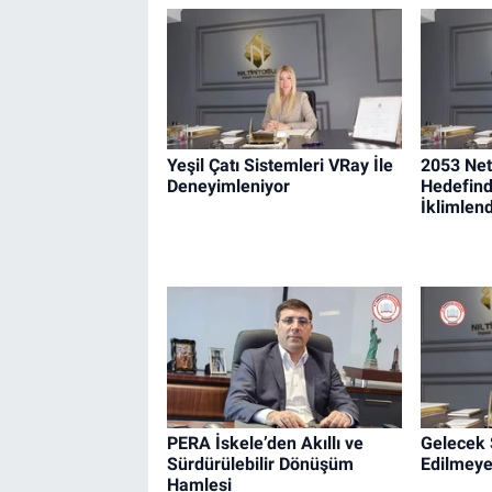
Yeşil Çatı Sistemleri VRay İle
2053 Net
Deneyimleniyor
Hedefind
İklimlen
PERA İskele’den Akıllı ve
Gelecek 
Sürdürülebilir Dönüşüm
Edilmeye
Hamlesi