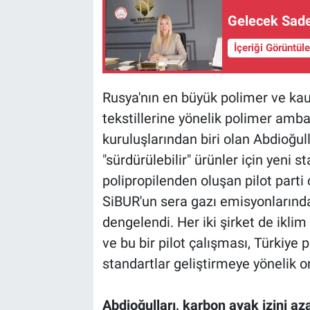
Gelecek Sade
İçeriği Görüntül
Rusya'nın en büyük polimer ve kau
tekstillerine yönelik polimer ambal
kuruluşlarından biri olan Abdioğull
"sürdürülebilir" ürünler için yeni s
polipropilenden oluşan pilot parti
SiBUR'un sera gazı emisyonlarındak
dengelendi. Her iki şirket de ikli
ve bu bir pilot çalışması, Türkiye p
standartlar geliştirmeye yönelik o
Abdioğulları, karbon ayak izini az