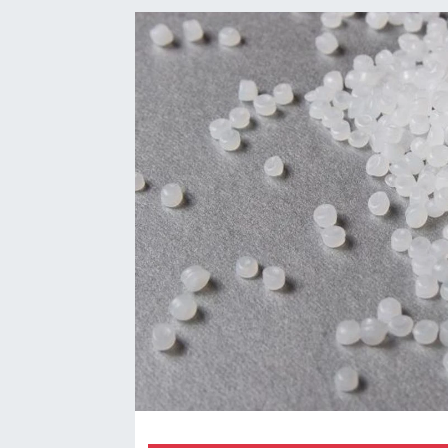
EndüstriST
Enerjisini Üreten Fabrikalar
Endüstri 4.0 Uygulamaları
Ağır Sanayi Çözümleri