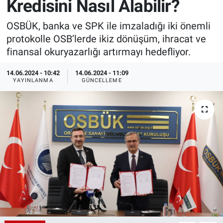
Kredisini Nasıl Alabilir?
EndüstriST
OSBÜK, banka ve SPK ile imzaladığı iki önemli
protokolle OSB’lerde ikiz dönüşüm, ihracat ve
Enerjisini Üreten Fabrikalar
finansal okuryazarlığı artırmayı hedefliyor.
Endüstri 4.0 Uygulamaları
14.06.2024 - 10:42
14.06.2024 - 11:09
YAYINLANMA
GÜNCELLEME
Ağır Sanayi Çözümleri