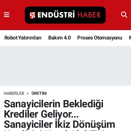
Robot Yatırımları
Bakım 4.0
Robot Yatırımları
Bakım 4.0
Proses Otomasyonu
Proses Otomasyonu
Makina
Otomasyon
HABERLER
ÜRETIM
Depolama Çözümleri
Sanayicilerin Beklediği
Krediler Geliyor...
İnşaat ve Malzeme
Sanayiciler İkiz Dönüşüm
HaberOrtak