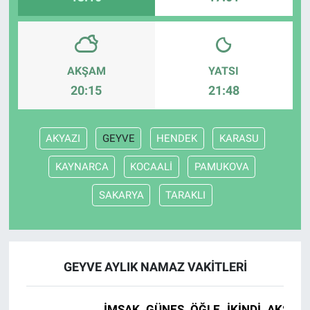
AKŞAM
YATSI
20:15
21:48
AKYAZI
GEYVE
HENDEK
KARASU
KAYNARCA
KOCAALİ
PAMUKOVA
SAKARYA
TARAKLI
GEYVE AYLIK NAMAZ VAKITLERI
İMSAK
GÜNEŞ
ÖĞLE
İKINDI
AKŞAM