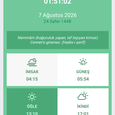
01:51:02
EndüstriST
7 Ağustos 2026
24 Safer 1448
Enerjisini Üreten Fabrikalar
Endüstri 4.0 Uygulamaları
Nemmâm (koğuculuk yapan, laf taşıyan kimse)
Cennet'e giremez. (Hadis-i şerif)
Ağır Sanayi Çözümleri
İMSAK
GÜNEŞ
04:15
05:54
ÖĞLE
İKINDI
13:10
17:01