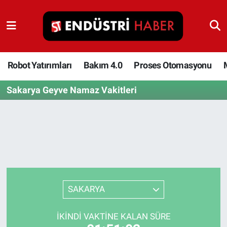
Robot Yatırımları
Bakım 4.0
Robot Yatırımları
Bakım 4.0
Proses Otomasyonu
Sakarya Geyve Namaz Vakitleri
Proses Otomasyonu
Makina
Otomasyon
Depolama Çözümleri
SAKARYA
İnşaat ve Malzeme
İKINDI VAKTINE KALAN SÜRE
HaberOrtak