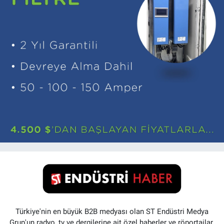
Türkiye'nin en büyük B2B medyası olan ST Endüstri Medya
Grup'un radyo, tv ve dergilerine ait özel haberler ve röportajlar.