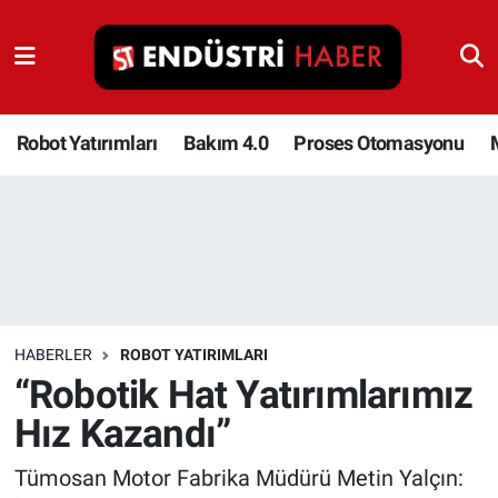
Robot Yatırımları
Bakım 4.0
Robot Yatırımları
Bakım 4.0
Proses Otomasyonu
Proses Otomasyonu
Makina
Otomasyon
HABERLER
ROBOT YATIRIMLARI
Depolama Çözümleri
“Robotik Hat Yatırımlarımız
Hız Kazandı”
İnşaat ve Malzeme
Tümosan Motor Fabrika Müdürü Metin Yalçın:
HaberOrtak