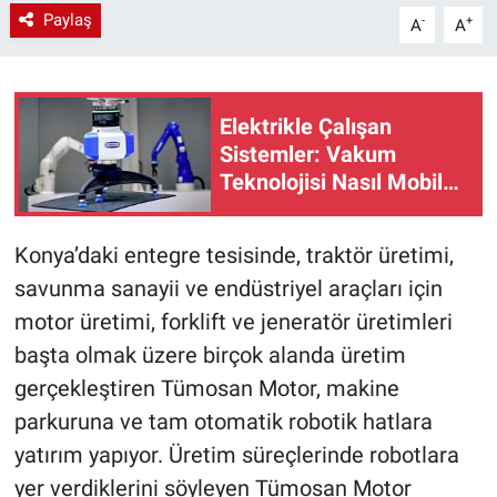
Paylaş
-
+
A
A
Elektrikle Çalışan
Sistemler: Vakum
Teknolojisi Nasıl Mobil
Hale Geliyor?
Konya’daki entegre tesisinde, traktör üretimi,
savunma sanayii ve endüstriyel araçları için
motor üretimi, forklift ve jeneratör üretimleri
başta olmak üzere birçok alanda üretim
gerçekleştiren Tümosan Motor, makine
parkuruna ve tam otomatik robotik hatlara
yatırım yapıyor. Üretim süreçlerinde robotlara
yer verdiklerini söyleyen Tümosan Motor