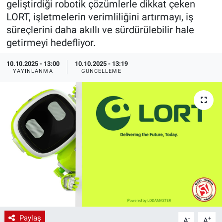
geliştirdiği robotik çözümlerle dikkat çeken
LORT, işletmelerin verimliliğini artırmayı, iş
EndüstriST
süreçlerini daha akıllı ve sürdürülebilir hale
getirmeyi hedefliyor.
Enerjisini Üreten Fabrikalar
10.10.2025 - 13:00
10.10.2025 - 13:19
Endüstri 4.0 Uygulamaları
YAYINLANMA
GÜNCELLEME
Ağır Sanayi Çözümleri
Paylaş
-
+
A
A