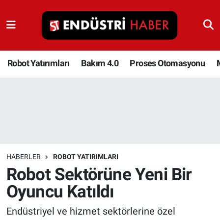
Robot Yatırımları
Bakım 4.0
Robot Yatırımları
Bakım 4.0
Proses Otomasyonu
Proses Otomasyonu
Makina
Otomasyon
HABERLER
ROBOT YATIRIMLARI
Depolama Çözümleri
Robot Sektörüne Yeni Bir
Oyuncu Katıldı
İnşaat ve Malzeme
Endüstriyel ve hizmet sektörlerine özel
HaberOrtak